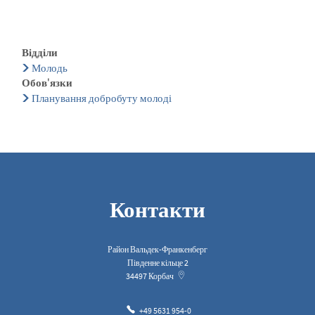
Відділи
Молодь
Обов'язки
Планування добробуту молоді
Контакти
Район Вальдек-Франкенберг
Південне кільце 2
34497
Корбач
+49 5631 954-0