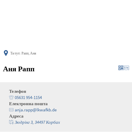
українська
türkçe
english
العربية
persisch
deutsch
Ти тут:
Рапп, Аня
Аня Рапп
Телефон
05631 954-1154
Електронна пошта
anja.rapp@lkwafkb.de
Адреса
Зюдрінг 3, 34497 Корбах