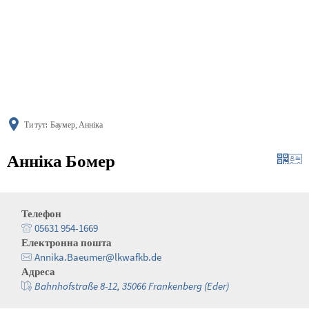
українська
türkçe
english
العربية
persisch
deutsch
Ти тут:
Баумер, Анніка
Анніка Бомер
Телефон
05631 954-1669
Електронна пошта
Annika.Baeumer@lkwafkb.de
Адреса
Bahnhofstraße 8-12, 35066 Frankenberg (Eder)