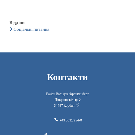
Відділи
Соціальні питання
Контакти
Район Вальдек-Франкенберг
Південне кільце 2
34497
Корбач
+49 5631 954-0