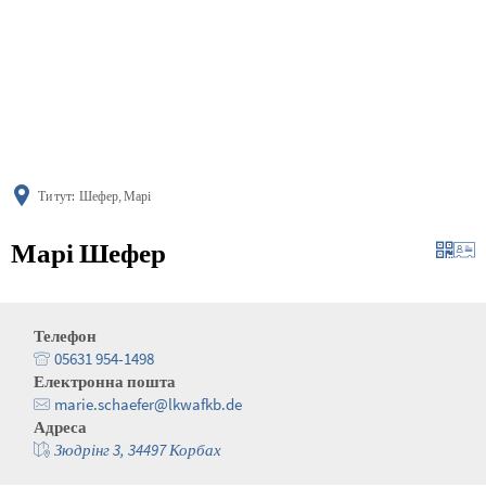
українська
türkçe
english
العربية
persisch
deutsch
Ти тут:
Шефер, Марі
Марі Шефер
Телефон
05631 954-1498
Електронна пошта
marie.schaefer@lkwafkb.de
Адреса
Зюдрінг 3, 34497 Корбах