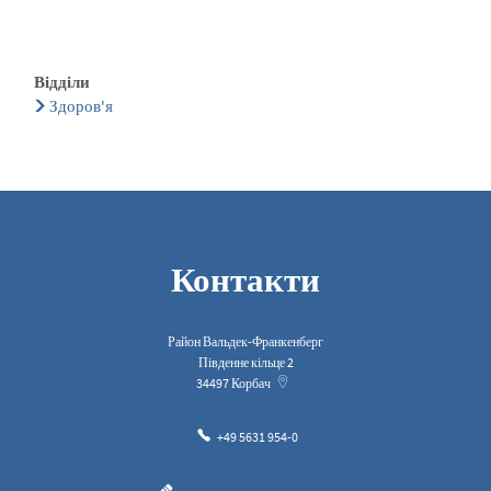
Відділи
Здоров'я
Контакти
Район Вальдек-Франкенберг
Південне кільце 2
34497
Корбач
+49 5631 954-0