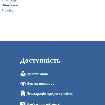
Молодь
Обов'язки
Опіка
Доступність
Проста мова
Порушення зору
Декларація про доступність
Бар'єр для звітності