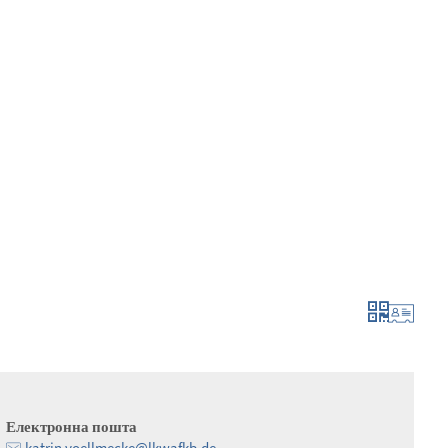
мувати та подати заявку
рости та розвива
Електронна пошта
katrin.voellmecke@lkwafkb.de