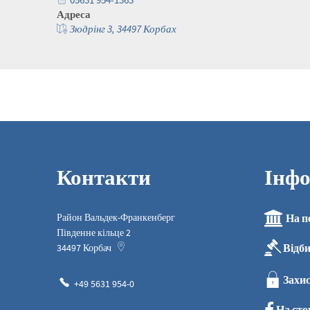
Адреса
Зюдрінг 3, 34497 Корбах
Контакти
Інфо
Район Вальдек-Франкенберг
На п
Південне кільце 2
Відб
34497
Корбач
Захис
+49 5631 954-0
На сто