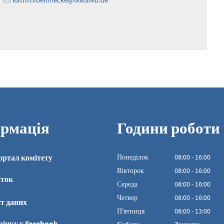
рмація
Години роботи
ортал комітету
Понеділок
08
:
00
-
16:00
З 08:00 до 16:00
Вівторок
08
:
00
-
16:00
иток
З 08:00 до 16:00
Середа
08
:
00
-
16:00
З 08:00 до 16:00
Четвер
08
:
00
-
16:00
т даних
З 08:00 до 16:00
П'ятниця
08
:
00
-
13:00
З 08:00 до 13:00
рінку у Facebook