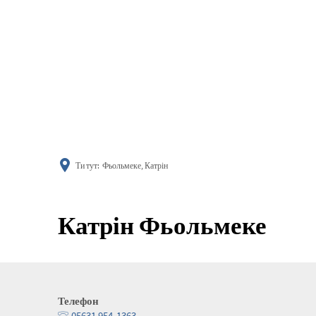
поінфор
Ти тут:
Фьольмеке, Катрін
Катрін Фьольмеке
Телефон
05631 954-1363