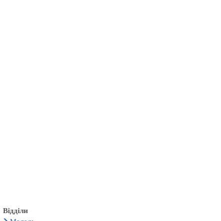
български
українська
türkçe
english
العربية
persisch
deutsch
тися
живи та насолоджуйся
Відділи