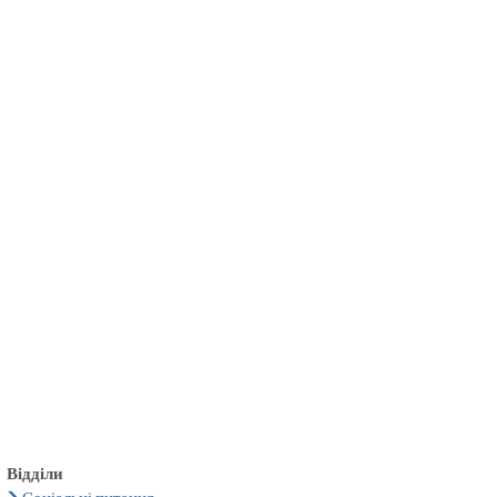
български
українська
türkçe
english
العربية
persisch
deutsch
тися
живи та насолоджуйся
Відділи