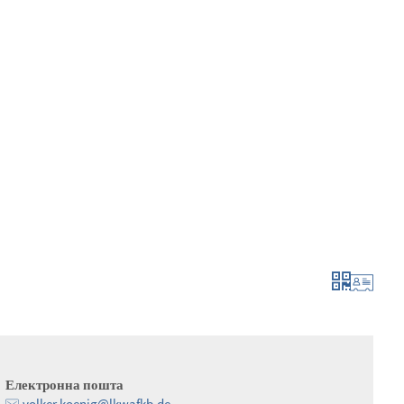
мувати та подати заявку
рости та розвива
Електронна пошта
volker.koenig@lkwafkb.de