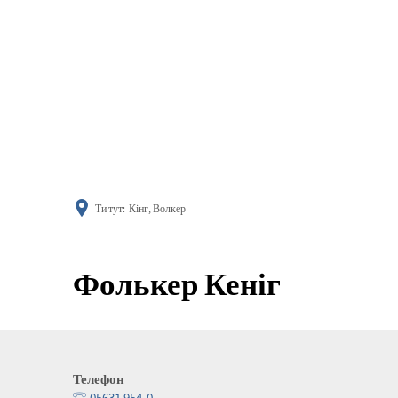
поінфор
Ти тут:
Кінг, Волкер
Фолькер Кеніг
Телефон
05631 954-0