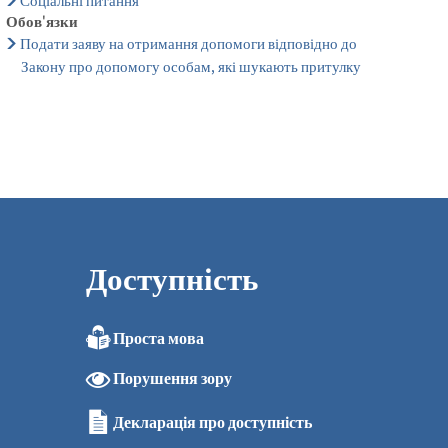
Соціальні питання
Обов'язки
Подати заяву на отримання допомоги відповідно до
Закону про допомогу особам, які шукають притулку
Доступність
Проста мова
Порушення зору
Декларація про доступність