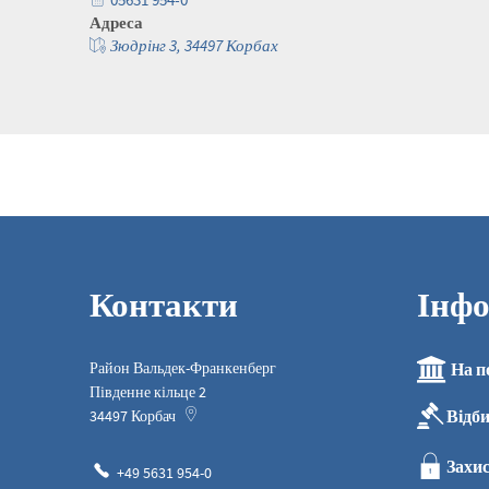
Адреса
Зюдрінг 3, 34497 Корбах
Контакти
Інфо
Район Вальдек-Франкенберг
На п
Південне кільце 2
Відб
34497
Корбач
Захис
+49 5631 954-0