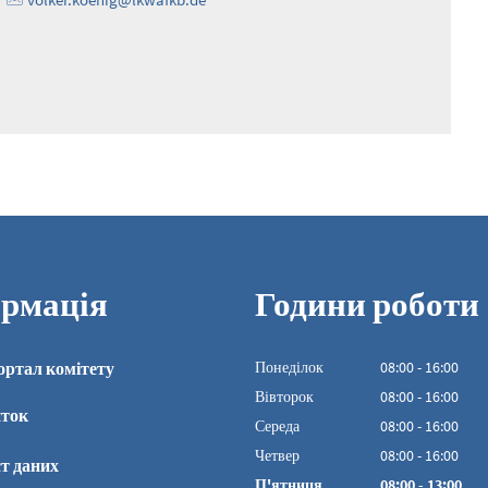
рмація
Години роботи
ортал комітету
Понеділок
08
:
00
-
16:00
З 08:00 до 16:00
Вівторок
08
:
00
-
16:00
иток
З 08:00 до 16:00
Середа
08
:
00
-
16:00
З 08:00 до 16:00
Четвер
08
:
00
-
16:00
т даних
З 08:00 до 16:00
П'ятниця
08
:
00
-
13:00