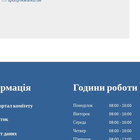
рмація
Години роботи
ортал комітету
Понеділок
08
:
00
-
16:00
З 08:00 до 16:00
Вівторок
08
:
00
-
16:00
иток
З 08:00 до 16:00
Середа
08
:
00
-
16:00
З 08:00 до 16:00
Четвер
08
:
00
-
16:00
т даних
З 08:00 до 16:00
П'ятниця
08
:
00
-
13:00