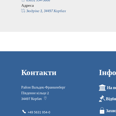
Адреса
Зюдрінг 3, 34497 Корбах
Контакти
Інфо
Район Вальдек-Франкенберг
На п
Південне кільце 2
Відб
34497
Корбач
Захис
+49 5631 954-0