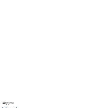
български
українська
türkçe
english
العربية
persisch
deutsch
тися
живи та насолоджуйся
Відділи