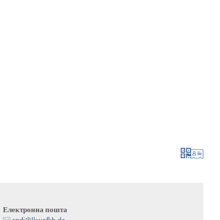
мувати та подати заявку
рости та розвива
Електронна пошта
spdi@lkwafkb.de