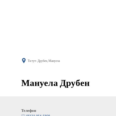
поінфор
Ти тут:
Друбен, Мануела
Мануела Друбен
Телефон
05631 954-5808