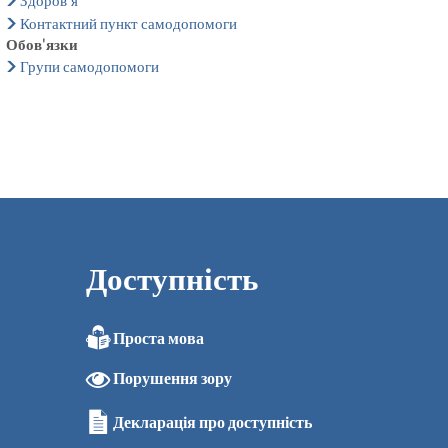
Здоров'я
Контактний пункт самодопомоги
Обов'язки
Групи самодопомоги
Доступність
Проста мова
Порушення зору
Декларація про доступність