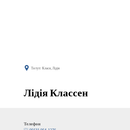
поінфор
Ти тут:
Класи, Лідія
Лідія Классен
Телефон
05631 954-1276