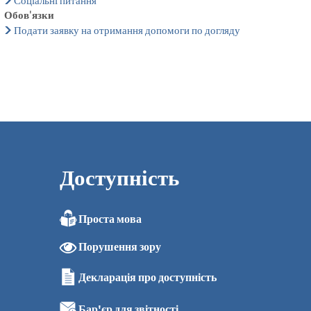
Соціальні питання
Обов'язки
Подати заявку на отримання допомоги по догляду
Доступність
Проста мова
Порушення зору
Декларація про доступність
Бар'єр для звітності