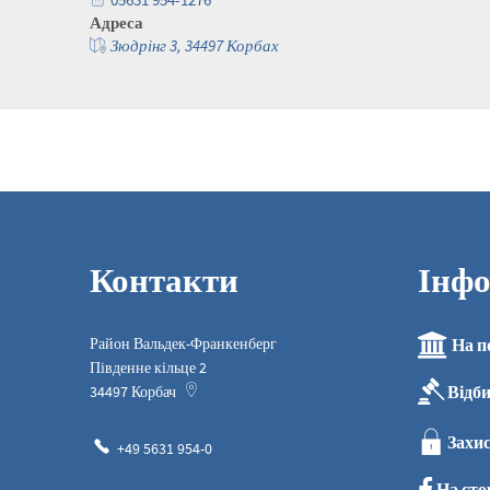
Адреса
Зюдрінг 3, 34497 Корбах
Контакти
Інфо
Район Вальдек-Франкенберг
На п
Південне кільце 2
Відб
34497
Корбач
Захис
+49 5631 954-0
На сто