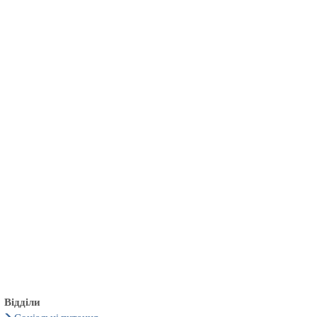
български
українська
türkçe
english
العربية
persisch
deutsch
тися
живи та насолоджуйся
Відділи