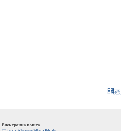
мувати та подати заявку
рости та розвива
Електронна пошта
Lydia.Klassen@lkwafkb.de