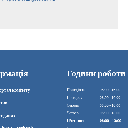
рмація
Години роботи
ортал комітету
Понеділок
08
:
00
-
16:00
З 08:00 до 16:00
Вівторок
08
:
00
-
16:00
иток
З 08:00 до 16:00
Середа
08
:
00
-
16:00
З 08:00 до 16:00
Четвер
08
:
00
-
16:00
т даних
З 08:00 до 16:00
П'ятниця
08
:
00
-
13:00
З 08:00 до 13:00
рінку у Facebook