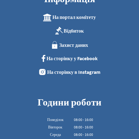
На портал комітету
Відбиток
Захист даних
На сторінку у Facebook
На сторінку в Instagram
Години роботи
Понеділок
08
:
00
-
16:00
З 08:00 до 16:00
Вівторок
08
:
00
-
16:00
З 08:00 до 16:00
Середа
08
:
00
-
16:00