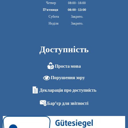
З 08:00 до 16:00
Четвер
08
:
00
-
16:00
З 08:00 до 16:00
П'ятниця
08
:
00
-
13:00
З 08:00 до 13:00
Субота
Закрито.
Неділя
Закрито.
Доступність
Проста мова
Порушення зору
Декларація про доступність
Бар'єр для звітності