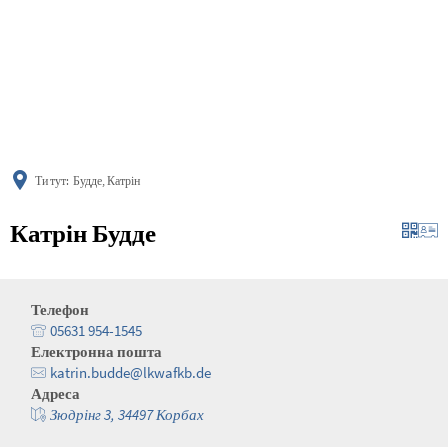
українська
türkçe
english
العربية
persisch
deutsch
Ти тут:
Будде, Катрін
Катрін Будде
Телефон
05631 954-1545
Електронна пошта
katrin.budde@lkwafkb.de
Адреса
Зюдрінг 3, 34497 Корбах