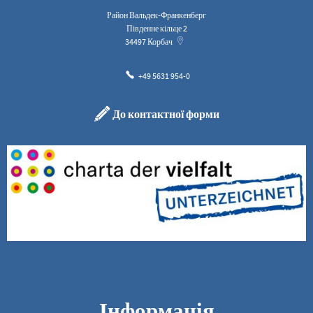
Район Вальдек-Франкенберг
Південне кільце 2
34497
Корбач
+49 5631 954-0
До контактної форми
Інформація