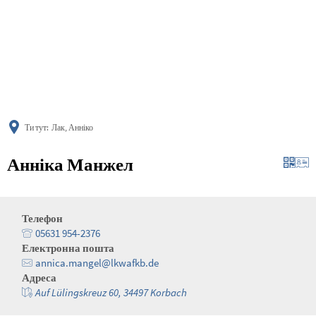
українська
türkçe
english
العربية
persisch
deutsch
Ти тут:
Лак, Анніко
Анніка Манжел
Телефон
05631 954-2376
Електронна пошта
annica.mangel@lkwafkb.de
Адреса
Auf Lülingskreuz 60, 34497 Korbach