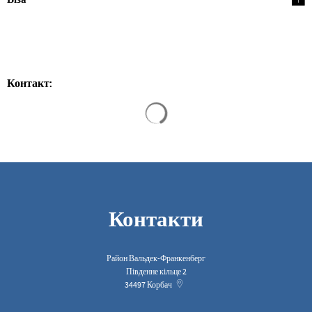
Контакт:
Результати пошуку завантажен
Контакти
Район Вальдек-Франкенберг
Південне кільце 2
34497
Корбач