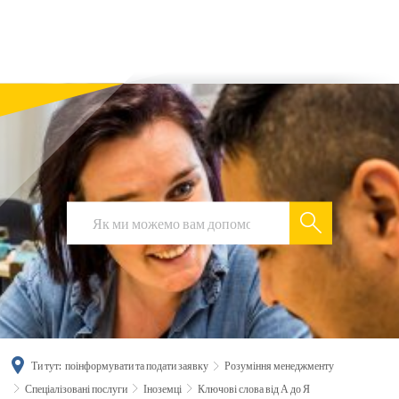
українська
türkçe
english
العربية
persisch
deutsch
Ти тут:
поінформувати та подати заявку
Розуміння менеджменту
Спеціалізовані послуги
Іноземці
Ключові слова від А до Я