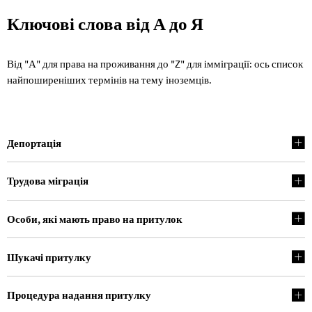
Ключові
Ключові слова від А до Я
слова
Від "А" для права на проживання до "Z" для імміграції: ось список
від
найпоширеніших термінів на тему іноземців.
А
до
Я
Депортація
Трудова міграція
Особи, які мають право на притулок
Шукачі притулку
Процедура надання притулку