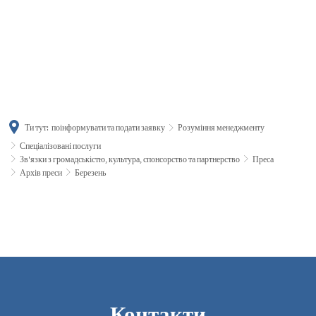
українська
türkçe
english
العربية
persisch
deutsch
Ти тут:
поінформувати та подати заявку
Розуміння менеджменту
Спеціалізовані послуги
Зв'язки з громадськістю, культура, спонсорство та партнерство
Преса
Архів преси
Березень
Березень
Контакти