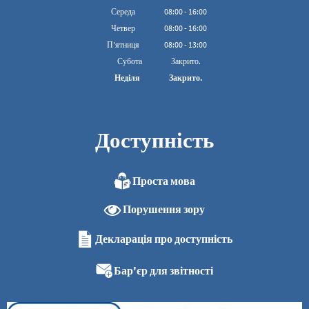
З 08:00 до 16:00
Середа
08
:
00
-
16:00
З 08:00 до 16:00
Четвер
08
:
00
-
16:00
З 08:00 до 16:00
П'ятниця
08
:
00
-
13:00
З 08:00 до 13:00
Субота
Закрито.
Неділя
Закрито.
Доступність
Проста мова
Порушення зору
Декларація про доступність
Бар'єр для звітності