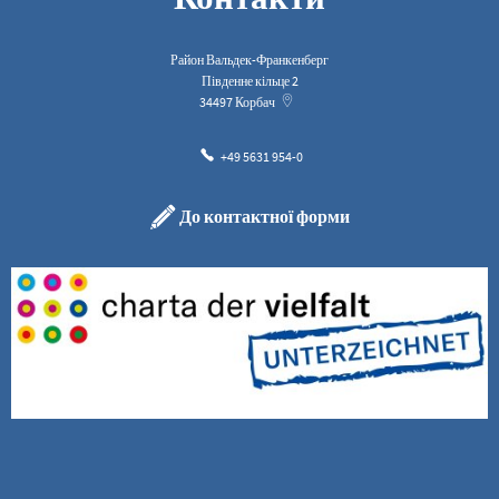
Район Вальдек-Франкенберг
Південне кільце 2
34497
Корбач
+49 5631 954-0
До контактної форми