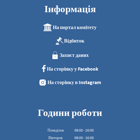
Інформація
На портал комітету
Відбиток
Захист даних
На сторінку у Facebook
На сторінку в Instagram
Години роботи
Понеділок
08
:
00
-
16:00
З 08:00 до 16:00
Вівторок
08
:
00
-
16:00