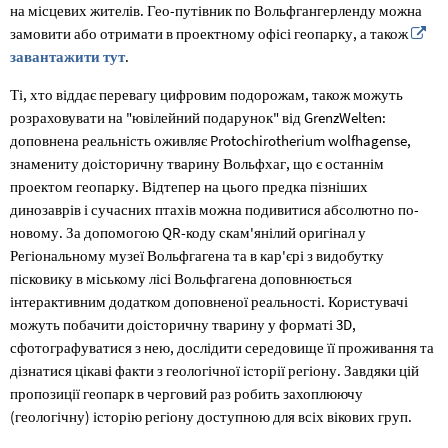
на місцевих жителів. Гео-путівник по Вольфгангерленду можна
замовити або отримати в проектному офісі геопарку, а також
завантажити тут
.
Ті, хто віддає перевагу цифровим подорожам, також можуть
розраховувати на "ювілейний подарунок" від GrenzWelten:
доповнена реальність оживляє Protochirotherium wolfhagense,
знамениту доісторичну тварину Вольфхаг, що є останнім
проектом геопарку. Відтепер на цього предка пізніших
динозаврів і сучасних птахів можна подивитися абсолютно по-
новому. За допомогою QR-коду скам'янілий оригінал у
Регіональному музеї Вольфгагена та в кар'єрі з видобутку
пісковику в міському лісі Вольфгагена доповнюється
інтерактивним додатком доповненої реальності. Користувачі
можуть побачити доісторичну тварину у форматі 3D,
сфотографуватися з нею, дослідити середовище її проживання та
дізнатися цікаві факти з геологічної історії регіону. Завдяки цій
пропозиції геопарк в черговий раз робить захоплюючу
(геологічну) історію регіону доступною для всіх вікових груп.