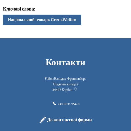
Ключові слова:
Національний геопарк GrenzWelten
Контакти
Район Вальдек-Франкенберг
Південне кільце 2
34497
Корбач
+49 5631 954-0
До контактної форми