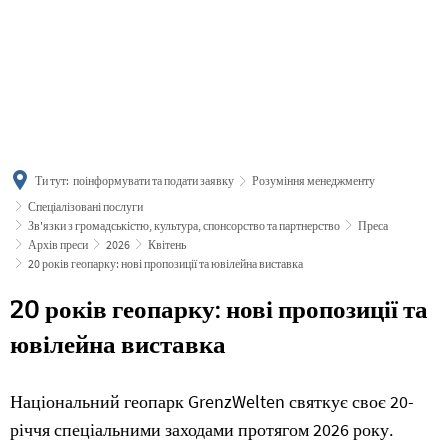
українська
türkçe
english
العربية
persisch
deutsch
Ти тут:
поінформувати та подати заявку
Розуміння менеджменту
Спеціалізовані послуги
Зв'язки з громадськістю, культура, спонсорство та партнерство
Преса
Архів преси
2026
Квітень
20 років геопарку: нові пропозиції та ювілейна виставка
20 років геопарку: нові пропозиції та
ювілейна виставка
Національний геопарк GrenzWelten святкує своє 20-
річчя спеціальними заходами протягом 2026 року.