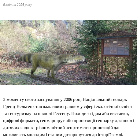
8 квітня 2026 року
З моменту свого заснування у 2006 році Національний геопарк
Гренц-Вельтен став важливим гравцем у сфері екологічної освіти
та геотуризму на півночі Гессену. Походи з гідом або виставки,
цифрові формати, геомаршрут або пропозиції геопарку для шкіл і
дитячих садків - різноманітний асортимент пропозицій дає
можливість молодим і старим доторкнутися до історії землі.