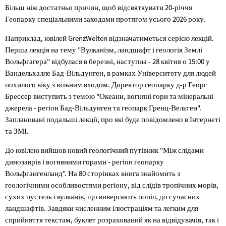
Більш ніж достатньо причин, щоб відсвяткувати 20-річчя
Геопарку спеціальними заходами протягом усього 2026 року.
Наприклад, ювілей GrenzWelten відзначатиметься серією лекцій.
Перша лекція на тему "Вулканізм, ландшафт і геологія Землі
Вольфгагера" відбулася в березні, наступна - 28 квітня о 15:00 у
Вандельхалле Бад-Вільдунген, в рамках Університету для людей
похилого віку з вільним входом. Директор геопарку д-р Георг
Брессер виступить з темою "Океани, вогняні гори та мінеральні
джерела - регіон Бад-Вільдунген та геопарк Гренц-Вельтен".
Заплановані подальші лекції, про які буде повідомлено в Інтернеті
та ЗМІ.
До ювілею вийшов новий геологічний путівник "Між слідами
динозаврів і вогняними горами - регіон геопарку
Вольфгангенланд". На 80 сторінках книга знайомить з
геологічними особливостями регіону, від слідів тропічних морів,
сухих пустель і вулканів, що вивергають попіл, до сучасних
ландшафтів. Завдяки численним ілюстраціям та легким для
сприйняття текстам, буклет розрахований як на відвідувачів, так і