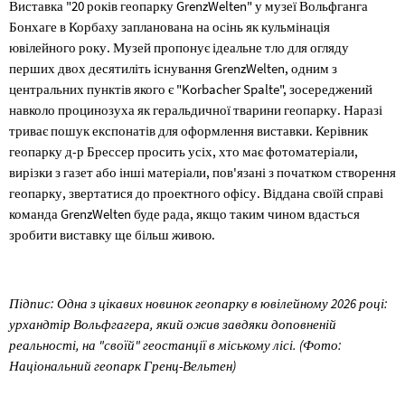
Виставка "20 років геопарку GrenzWelten" у музеї Вольфганга
Бонхаге в Корбаху запланована на осінь як кульмінація
ювілейного року. Музей пропонує ідеальне тло для огляду
перших двох десятиліть існування GrenzWelten, одним з
центральних пунктів якого є "Korbacher Spalte", зосереджений
навколо процинозуха як геральдичної тварини геопарку. Наразі
триває пошук експонатів для оформлення виставки. Керівник
геопарку д-р Брессер просить усіх, хто має фотоматеріали,
вирізки з газет або інші матеріали, пов'язані з початком створення
геопарку, звертатися до проектного офісу. Віддана своїй справі
команда GrenzWelten буде рада, якщо таким чином вдасться
зробити виставку ще більш живою.
Підпис: Одна з цікавих новинок геопарку в ювілейному 2026 році:
урхандтір Вольфгагера, який ожив завдяки доповненій
реальності, на "своїй" геостанції в міському лісі. (Фото:
Національний геопарк Гренц-Вельтен)