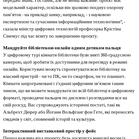
передачі знань. І останнє, але не менш важливе: проєкт має
модельний характер, оскільки він зразково поєднує охорону
пам'яток - на прикладі замку, наприклад, - з науковою
експертизою та сучасними інформаційними технологіями", -
сказала міністр цифрових технологій професорка Крістіна
Сінемус під час візиту по завершенню проєкту.
Мандруйте бібліотекою онлайн одним дотиком пальця
У цифровому турі кімнати бібліотеки були зняті 360-градусною
камерою, щоб зробити їх доступними для перегляду в режимі
онлайн. Користувачі можуть спроектувати всю бібліотеку на
власний пристрій - чи то ПК, чи то смартфон, чи то планшет.
Кімнати запрограмовані і з'єднані цифровим зв'язком таким
чином, що ви можете мандрувати по всій бібліотеці в цифровому
форматі, проводячи пальцем по дисплею і розглядаючи все на
свій розсуд. Вас супроводжують історичні постаті, такі як
Альбрехт Дюрер або Йоганн Вольфганг фон Гете, які переносять
глядачів у світ, сповнений історій та культури.
Інтерактивний виставковий простір у фойє
Перша важлива віха проекту була досягнута минулої весни із