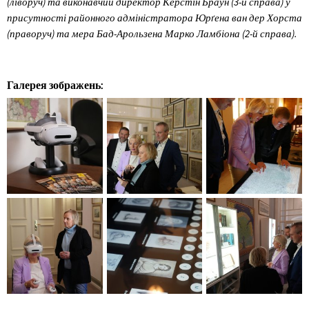
(ліворуч) та виконавчий директор Керстін Браун (3-й справа) у
присутності районного адміністратора Юрґена ван дер Хорста
(праворуч) та мера Бад-Арользена Марко Ламбіона (2-й справа).
Галерея зображень: