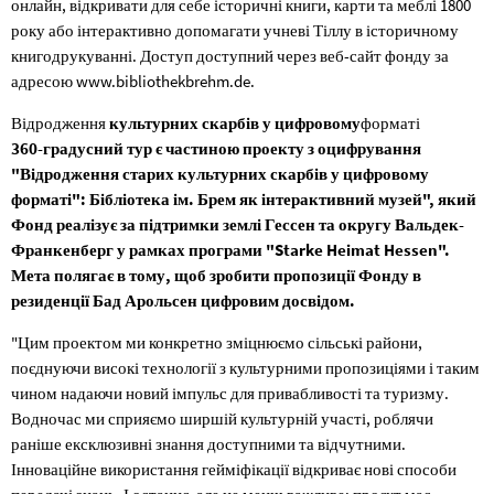
онлайн, відкривати для себе історичні книги, карти та меблі 1800
року або інтерактивно допомагати учневі Тіллу в історичному
книгодрукуванні. Доступ доступний через веб-сайт фонду за
адресою www.bibliothekbrehm.de.
Відродження
культурних скарбів у цифровому
форматі
360-градусний тур є частиною проекту з оцифрування
"Відродження старих культурних скарбів у цифровому
форматі": Бібліотека ім. Брем як інтерактивний музей", який
Фонд реалізує за підтримки землі Гессен та округу Вальдек-
Франкенберг у рамках програми "Starke Heimat Hessen".
Мета полягає в тому, щоб зробити пропозиції Фонду в
резиденції Бад Арольсен цифровим досвідом.
"Цим проектом ми конкретно зміцнюємо сільські райони,
поєднуючи високі технології з культурними пропозиціями і таким
чином надаючи новий імпульс для привабливості та туризму.
Водночас ми сприяємо ширшій культурній участі, роблячи
раніше ексклюзивні знання доступними та відчутними.
Інноваційне використання гейміфікації відкриває нові способи