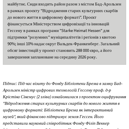
майбутнє. Сюди входить район разом з містом Бад-Арользен
в рамках проєкту "Відродження старих культурних скарбів
до нового життя в цифровому форматі". Проєкт
фінансується Міністерством цифровізації та інновацій
Гессену в рамках програми "Starke Heimat Hessen" для
підтримки "розумних" муніципалітетів і регіонів з квотою
90%; інші 10% надає округ Вальдек-Франкенберг. Загальний
обсяг інвестицій у проект становить 288 000 євро, а його
завершення заплановане на середину 2026 року.
Підпис: Під час візиту до Фонду Бібліотеки Брема в замку Бад-
Арользен міністр цифрових технологій Гессену проф. д-р
Крістіна Сінемус (2 зліва) ознайомилася з проектом оцифрування
"Відродження старих культурних скарбів до нового життя в
цифровому форматі: Бібліотека Брема як інтерактивний
музей", який фінансово підтримує земля Гессен. Його
представили науковий співробітник Фонду Філіп Веккер