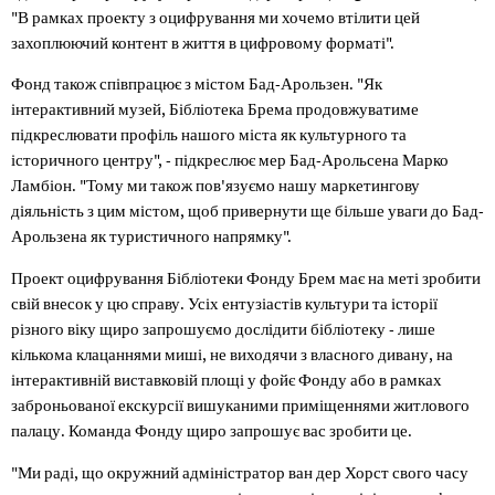
"В рамках проекту з оцифрування ми хочемо втілити цей
захоплюючий контент в життя в цифровому форматі".
Фонд також співпрацює з містом Бад-Арользен. "Як
інтерактивний музей, Бібліотека Брема продовжуватиме
підкреслювати профіль нашого міста як культурного та
історичного центру", - підкреслює мер Бад-Арольсена Марко
Ламбіон. "Тому ми також пов'язуємо нашу маркетингову
діяльність з цим містом, щоб привернути ще більше уваги до Бад-
Арользена як туристичного напрямку".
Проект оцифрування Бібліотеки Фонду Брем має на меті зробити
свій внесок у цю справу. Усіх ентузіастів культури та історії
різного віку щиро запрошуємо дослідити бібліотеку - лише
кількома клацаннями миші, не виходячи з власного дивану, на
інтерактивній виставковій площі у фойє Фонду або в рамках
заброньованої екскурсії вишуканими приміщеннями житлового
палацу. Команда Фонду щиро запрошує вас зробити це.
"Ми раді, що окружний адміністратор ван дер Хорст свого часу