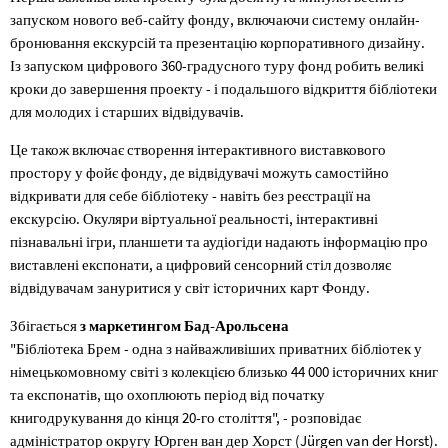
запуском нового веб-сайту фонду, включаючи систему онлайн-
бронювання екскурсій та презентацію корпоративного дизайну.
Із запуском цифрового 360-градусного туру фонд робить великі
кроки до завершення проекту - і подальшого відкриття бібліотеки
для молодих і старших відвідувачів.
Це також включає створення інтерактивного виставкового
простору у фойє фонду, де відвідувачі можуть самостійно
відкривати для себе бібліотеку - навіть без реєстрації на
екскурсію. Окуляри віртуальної реальності, інтерактивні
пізнавальні ігри, планшети та аудіогіди надають інформацію про
виставлені експонати, а цифровий сенсорний стіл дозволяє
відвідувачам зануритися у світ історичних карт Фонду.
Збігається
з маркетингом Бад-Арольсена
"Бібліотека Брем - одна з найважливіших приватних бібліотек у
німецькомовному світі з колекцією близько 44 000 історичних книг
та експонатів, що охоплюють період від початку
книгодрукування до кінця 20-го століття", - розповідає
адміністратор округу Юрген ван дер Хорст (Jürgen van der Horst).