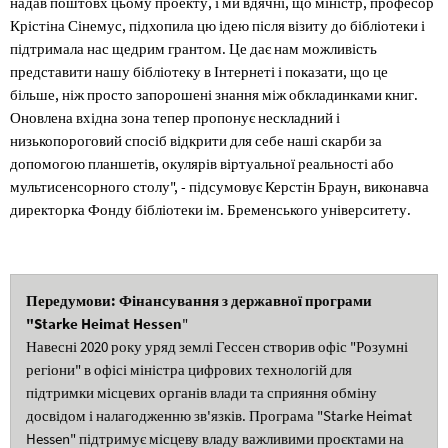
надав поштовх цьому проекту, і ми вдячні, що міністр, професор
Крістіна Сінемус, підхопила цю ідею після візиту до бібліотеки і
підтримала нас щедрим грантом. Це дає нам можливість
представити нашу бібліотеку в Інтернеті і показати, що це
більше, ніж просто запорошені знання між обкладинками книг.
Оновлена вхідна зона тепер пропонує нескладний і
низькопороговий спосіб відкрити для себе наші скарби за
допомогою планшетів, окулярів віртуальної реальності або
мультисенсорного столу", - підсумовує Керстін Браун, виконавча
директорка Фонду бібліотеки ім. Бременського університету.
Передумови: Фінансування з державної програми
"Starke Heimat Hessen
"
Навесні 2020 року уряд землі Гессен створив офіс "Розумні
регіони" в офісі міністра цифрових технологій для
підтримки місцевих органів влади та сприяння обміну
досвідом і налагодженню зв'язків. Програма "Starke Heimat
Hessen" підтримує місцеву владу важливими проєктами на