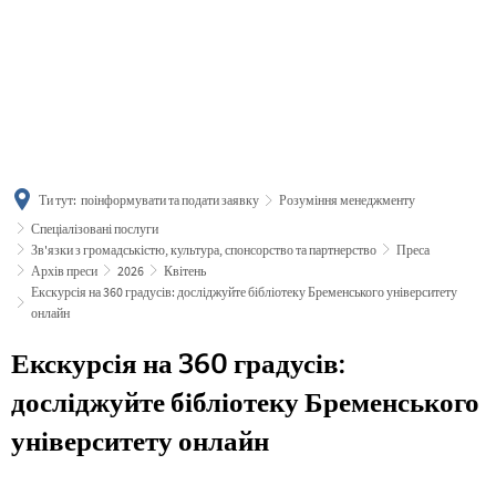
українська
türkçe
english
العربية
persisch
deutsch
Ти тут:
поінформувати та подати заявку
Розуміння менеджменту
Спеціалізовані послуги
Зв'язки з громадськістю, культура, спонсорство та партнерство
Преса
Архів преси
2026
Квітень
Екскурсія на 360 градусів: досліджуйте бібліотеку Бременського університету
онлайн
Екскурсія на 360 градусів:
досліджуйте бібліотеку Бременського
університету онлайн