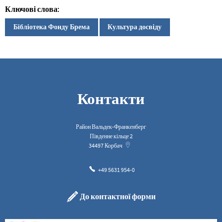
Ключові слова:
Бібліотека Фонду Брема
Культура досвіду
Контакти
Район Вальдек-Франкенберг
Південне кільце 2
34497
Корбач
+49 5631 954-0
До контактної форми