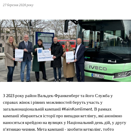
27 березня 2026 року
З 2023 року район Вальдек-Франкенберг та його Служба у
справах жінок і рівних можливостей беруть участь у
загальнонаціональній кампанії #KeinKomliment. В рамках
кампанії збираються історії про випадки кетлінгу, які анонімно
наносяться крейдою на вулицях у Національний день дій, у другу
п'ятницю червня. Мета кампанії - зробити кетколінг, тобто