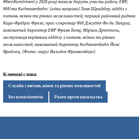
#KeinKomliment у 2026 році також беруть участь район, EWF,
NVV та Kurhessenbahn: (зліва направо) Таня Шрайбер, відділ з
питань жінок та рівних можливостей; перший районний радник
Карл-Фрідріх Фрезе; прес-секретар NVV Джудіт Фе де Лакруа;
виконавчий директор EWF Франк Бенц; Міріам Дрюппель,
заступниця керівника відділу з питань жінок та рівних
можливостей; виконавчий директор Kurhessenbahn Йенс
Враблец. (Фото: округ Вальдек-Франкенберг)
Ключові слова:
Служба з питань жінок та рівних можливостей
Без компліментів
Разом проти насильства