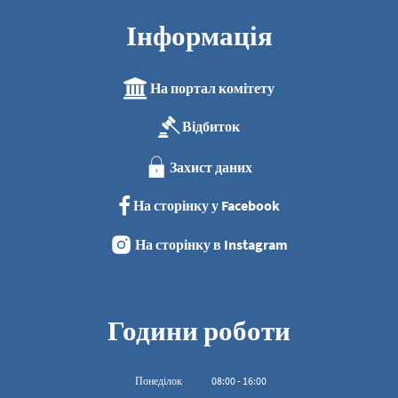
Інформація
На портал комітету
Відбиток
Захист даних
На сторінку у Facebook
На сторінку в Instagram
Години роботи
Понеділок
08
:
00
-
16:00
З 08:00 до 16:00