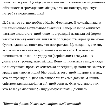
роки разом узяті. Це підкреслює важливість наочного підвищення
обізнаності в громадських місцях, а також показує, що існує
потреба в подальших діях!
Дебати про те, що зробив з Колієн Фернандес її чоловік, надали
цій темі нового актуального значення. Тепер не лише жінки все
частіше вимагають, щоб лише постраждалі називали всі форми
насильства над жінками і виявляли солідарність, адже це не може
бути завданням лише тих, хто постраждав. Це завдання, яке ми,
як суспільство в цілому, повинні взяти на себе. Насильство
починається не лише з удару чи (вербальних) сексуальних
домагань у громадських місцях. Воно починається там, де люди
не виступають проти сексистської поведінки, де вони вважають за
краще дивитися в інший бік - замість того, щоб підтримати тих,
хто постраждав. "Цією кампанією ми хочемо дати всім нашим
співгромадянам варіанти дій, щоб вони не були частиною тих,
хто толерує мізогінію", - підсумовує Міріам Дрюппель.
Підпис до фото: У загальнонаціональній кампанії