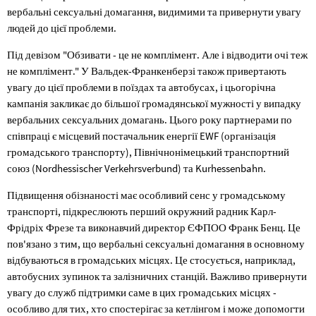
вербальні сексуальні домагання, видимими та привернути увагу
людей до цієї проблеми.
Під девізом "Обзивати - це не комплімент. Але і відводити очі теж
не комплімент." У Вальдек-Франкенберзі також привертають
увагу до цієї проблеми в поїздах та автобусах, і цьогорічна
кампанія закликає до більшої громадянської мужності у випадку
вербальних сексуальних домагань. Цього року партнерами по
співпраці є місцевий постачальник енергії EWF (організація
громадського транспорту), Північнонімецький транспортний
союз (Nordhessischer Verkehrsverbund) та Kurhessenbahn.
Підвищення обізнаності має особливий сенс у громадському
транспорті, підкреслюють перший окружний радник Карл-
Фрідріх Фрезе та виконавчий директор ЄФПОО Франк Бенц. Це
пов'язано з тим, що вербальні сексуальні домагання в основному
відбуваються в громадських місцях. Це стосується, наприклад,
автобусних зупинок та залізничних станцій. Важливо привернути
увагу до служб підтримки саме в цих громадських місцях -
особливо для тих, хто спостерігає за кетлінгом і може допомогти