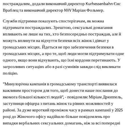
постраждалим, додали виконавчий директор Kurhessenbahn Єнс
Враблец та виконавчий директор NVV Маріан Фольмер.
Служби підтримки показують спостерігачам, як можна
підтримати постраждалих. Зрештою, сексуальні домагання
впливають не лише на тих, хто безпосередньо постраждав, але й
можуть вплинути на відчуття безпеки всіх жінок і дівчат у
громадських місцях. Йдеться не про забезпечення безпеки в
громадських місцях, а про те, щоб люди могли підтримувати одне
одного, якщо вони відчувають, що їхні кордони перетинають. У
загрозливих ситуаціях або в разі сумнівів завжди слід викликати
поліцію.
"Минулорічна кампанія в громадському транспорті виявилася
важливим простором для того, щоб донести наше послання до
якомога більшої кількості людей", - повідомляє Міріам Дрюппель,
заступниця офіцера з питань жінок та рівних можливостей у
районі. За дуже короткий проміжок часу в рамках кампанії у 2025
році до Жіночого офісу надійшло більше повідомлень про
випадки вербальних сексуальних домагань, ніж за всі попередні