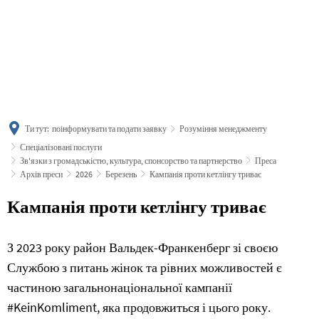
українська
türkçe
english
العربية
persisch
deutsch
Ти тут:
поінформувати та подати заявку
Розуміння менеджменту
Спеціалізовані послуги
Зв'язки з громадськістю, культура, спонсорство та партнерство
Преса
Архів преси
2026
Березень
Кампанія проти кетлінгу триває
Кампанія проти кетлінгу триває
З 2023 року район Вальдек-Франкенберг зі своєю
Службою з питань жінок та рівних можливостей є
частиною загальнонаціональної кампанії
#KeinKomliment, яка продовжиться і цього року.