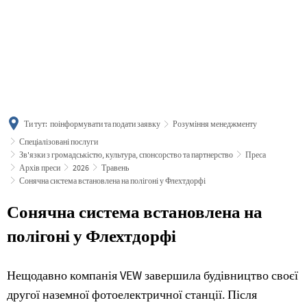
українська
türkçe
english
العربية
persisch
deutsch
Ти тут:
поінформувати та подати заявку
Розуміння менеджменту
Спеціалізовані послуги
Зв'язки з громадськістю, культура, спонсорство та партнерство
Преса
Архів преси
2026
Травень
Сонячна система встановлена на полігоні у Флехтдорфі
Сонячна система встановлена на
полігоні у Флехтдорфі
Нещодавно компанія VEW завершила будівництво своєї
другої наземної фотоелектричної станції. Після