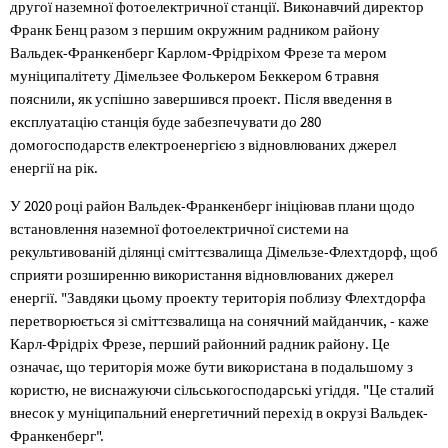
другої наземної фотоелектричної станції. Виконавчий директор
Франк Бенц разом з першим окружним радником району
Вальдек-Франкенберг Карлом-Фрідріхом Фрезе та мером
муніципалітету Дімельзее Фолькером Беккером 6 травня
пояснили, як успішно завершився проект. Після введення в
експлуатацію станція буде забезпечувати до 280
домогосподарств електроенергією з відновлюваних джерел
енергії на рік.
У 2020 році район Вальдек-Франкенберг ініціював плани щодо
встановлення наземної фотоелектричної системи на
рекультивованій ділянці сміттєзвалища Дімельзе-Флехтдорф, щоб
сприяти розширенню використання відновлюваних джерел
енергії. "Завдяки цьому проекту територія поблизу Флехтдорфа
перетворюється зі сміттєзвалища на сонячний майданчик, - каже
Карл-Фрідріх Фрезе, перший районний радник району. Це
означає, що територія може бути використана в подальшому з
користю, не виснажуючи сільськогосподарські угіддя. "Це сталий
внесок у муніципальний енергетичний перехід в окрузі Вальдек-
Франкенберг".