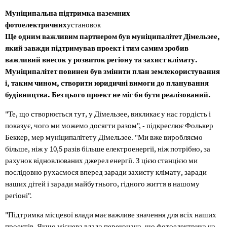
Муніципальна підтримка наземних
фотоелектричних
установок
Ще одним важливим партнером був муніципалітет Дімельзее,
який завжди підтримував проект і тим самим зробив
важливий внесок у розвиток регіону та захист клімату.
Муніципалітет повинен був змінити план землекористування
і, таким чином, створити юридичні вимоги до планування
будівництва. Без цього проект не міг би бути реалізований.
"Те, що створюється тут, у Дімельзее, викликає у нас гордість і
показує, чого ми можемо досягти разом", - підкреслює Фолькер
Беккер, мер муніципалітету Дімельзее. "Ми вже виробляємо
більше, ніж у 10,5 разів більше електроенергії, ніж потрібно, за
рахунок відновлюваних джерел енергії. З цією станцією ми
послідовно рухаємося вперед заради захисту клімату, заради
наших дітей і заради майбутнього, гідного життя в нашому
регіоні".
"Підтримка місцевої влади має важливе значення для всіх наших
проектів. Якщо місцева влада переконана, що фотоелектрика на