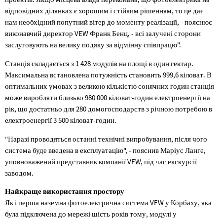
відповідних ділянках є хорошим і стійким рішенням, то це дає
нам необхідний попутний вітер до моменту реалізації, - пояснює
виконавчий директор VEW Франк Бенц, - всі залучені сторони
заслуговують на велику подяку за відмінну співпрацю".
Станція складається з 1 428 модулів на площі в один гектар.
Максимальна встановлена потужність становить 999,6 кіловат. В
оптимальних умовах з великою кількістю сонячних годин станція
може виробляти близько 980 000 кіловат-годин електроенергії на
рік, що достатньо для 280 домогосподарств з річною потребою в
електроенергії 3 500 кіловат-годин.
"Наразі проводяться останні технічні випробування, після чого
система буде введена в експлуатацію", - пояснив Маріус Ланге,
уповноважений представник компанії VEW, під час екскурсії
заводом.
Найкраще використання простору
Як і перша наземна фотоелектрична система VEW у Корбаху, яка
була підключена до мережі шість років тому, модулі у