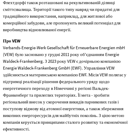
Флехтдорфі також розташовані на рекультивованій ділянці
сміттєзвалища. Території такого типу навряд чи придатні для
традиційного використання, наприклад, для житлової або
комерційної забудови, але пропонують великий потенціал для
виробництва відновлюваної енергії.
Про VEW
Verbands-Energie-Werk Gesellschaft für Erneuerbare Energien mbH
(VEW) було засновано у грудні 2011 року об'єднанням Energie
Waldeck-Frankenberg. З 2023 року VEW є дочірньою компанією
Energie Waldeck-Frankenberg GmbH (EWF). Управління VEW
здійснюється материнською компанією EWF. Місія VEW полягає у
підтримці реалізації рішення федерального уряду щодо
енергетичного переходу в Німеччині у регіоні Вальдек-
Франкенберг та прилеглих територіях. Її мета - зробити
регіональний внесок у скорочення викидів парникових газів і
поступову відмову від атомної енергетики, а також збереження
викопних енергоресурсів для майбутніх поколінь. З цією метою
компанія керується принципами сталого розвитку та економічної
ефективності.