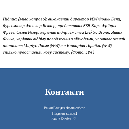
Підпис: (зліва направо): виконавчий директор VEW Франк Бенц,
бургомістр Фолькер Беккер, представник EKB Карл-Фрідріх
Фрезе, Євген Регер, керівник підприємства Elektro Brüne, Янник
Функе, керівник відділу поводження з відходами, уповноважений
підписант Маріус Ланге (VEW) та Катаріна Пфайль (VEW)
спільно представили нову систему. (Фото: EWF)
Контакти
Район Вальдек-Франкенберг
Південне кільце 2
34497
Корбач