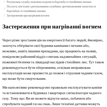
Рятувальна служба, пожежна охорона та боротьба зі стихійними лихами
Послуги, пов'язані з рятувальними службами, протипожежним захистом та
боротьбою зі стихійними лихами
Застереження при нагріванні вогнем
Застереження
Застереження при нагріванні вогнем
при
Через різке зростання цін на енергоносії багато людей, ймовірно,
нагріванні
захочуть обігрівати свої будинки камінами і печами або,
вогнем
можливо, навіть іншими приладами, що працюють на паливі,
повідомляє районний відділ з питань надзвичайних ситуацій,
пожежної безпеки та ліквідації наслідків стихійних лих. Тут також
рекомендується бути обережними, оскільки неправильна
експлуатація може призвести до пожеж і отруєння чадним газом,
що може бути смертельним.
Ми наполегливо рекомендуємо правильно експлуатувати каміни
та встановлювати в будинках і квартирах сигналізатори чадного
газу. Тому що: Ви не можете відчути запах, побачити або
спробувати чадний газ на смак. Лише технічні датчики можуть