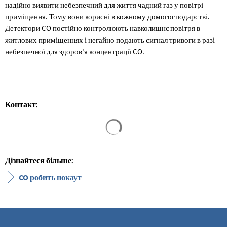
надійно виявити небезпечний для життя чадний газ у повітрі
приміщення. Тому вони корисні в кожному домогосподарстві.
Детектори CO постійно контролюють навколишнє повітря в
житлових приміщеннях і негайно подають сигнал тривоги в разі
небезпечної для здоров'я концентрації CO.
Контакт:
Результати пошуку завантажен
Дізнайтеся більше:
CO робить нокаут