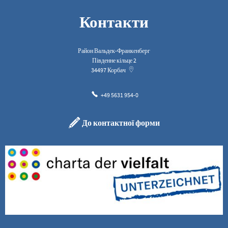
Контакти
Район Вальдек-Франкенберг
Південне кільце 2
34497
Корбач
+49 5631 954-0
До контактної форми