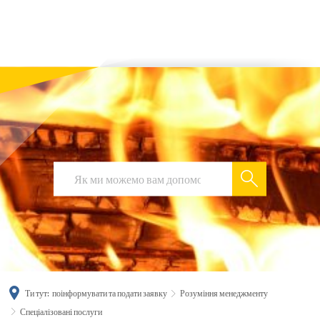
українська
türkçe
english
العربية
persisch
deutsch
Ти тут:
поінформувати та подати заявку
Розуміння менеджменту
Спеціалізовані послуги