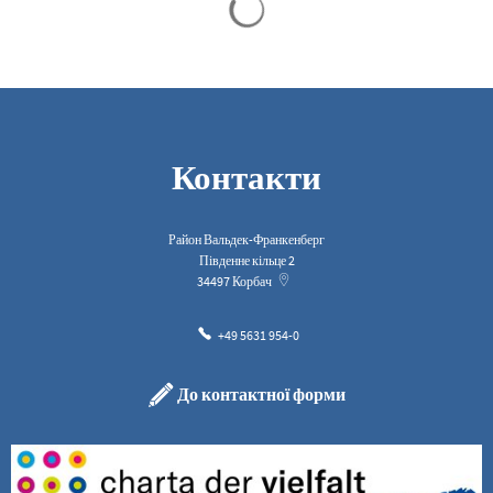
Контакти
Район Вальдек-Франкенберг
Південне кільце 2
34497
Корбач
+49 5631 954-0
До контактної форми