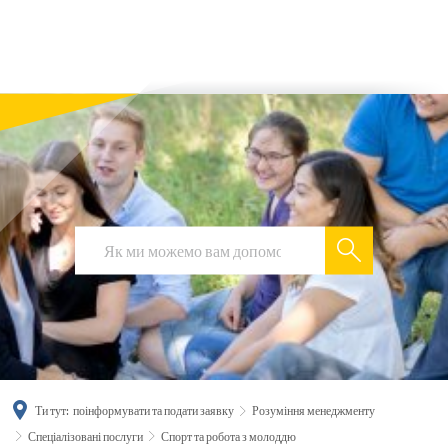
українська
türkçe
english
العربية
persisch
deutsch
Ти тут:
поінформувати та подати заявку
Розуміння менеджменту
Спеціалізовані послуги
Спорт та робота з молоддю