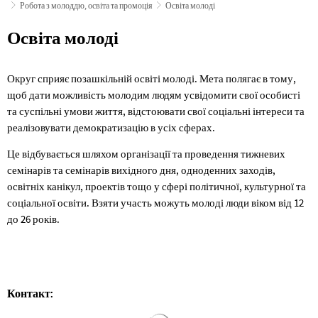
Робота з молоддю, освіта та промоція
Освіта молоді
Освіта
Освіта молоді
молоді
Округ сприяє позашкільній освіті молоді. Мета полягає в тому,
щоб дати можливість молодим людям усвідомити свої особисті
та суспільні умови життя, відстоювати свої соціальні інтереси та
реалізовувати демократизацію в усіх сферах.
Це відбувається шляхом організації та проведення тижневих
семінарів та семінарів вихідного дня, одноденних заходів,
освітніх канікул, проектів тощо у сфері політичної, культурної та
соціальної освіти. Взяти участь можуть молоді люди віком від 12
до 26 років.
Контакт:
Результати пошуку завантажен