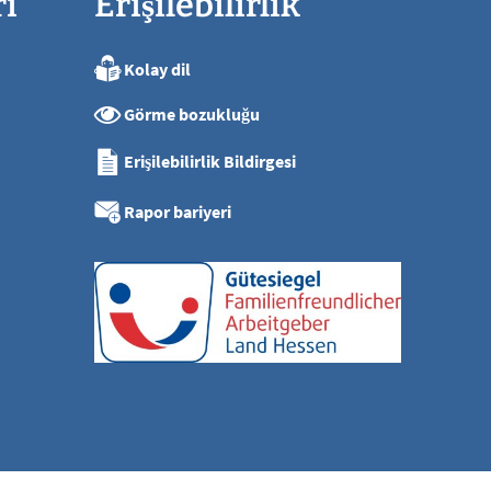
ri
Erişilebilirlik
Kolay dil
ya kadar
Görme bozukluğu
ya kadar
ya kadar
Erişilebilirlik Bildirgesi
ya kadar
ı
Rapor bariyeri