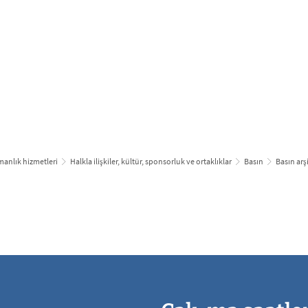
bi̇lgi̇lendi̇ri̇n ve uygulayin
büyümek & g
anlık hizmetleri
Halkla ilişkiler, kültür, sponsorluk ve ortaklıklar
Basın
Basın arş