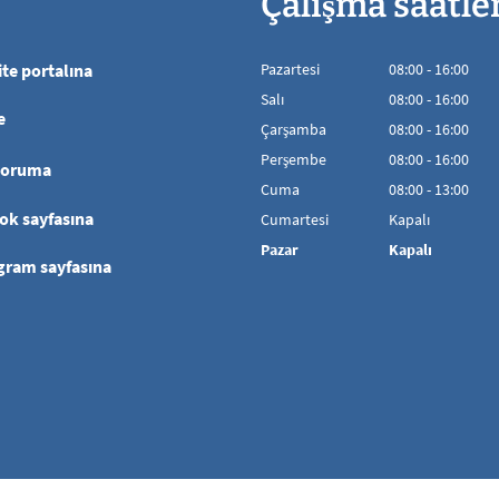
Çalışma saatle
te portalına
Pazartesi
08
:
00
-
16:00
08:00'den 16:00'
Salı
08
:
00
-
16:00
e
08:00'den 16:00'
Çarşamba
08
:
00
-
16:00
08:00'den 16:00'
Perşembe
08
:
00
-
16:00
koruma
08:00'den 16:00'
Cuma
08
:
00
-
13:00
08:00 - 13:00 aras
ok sayfasına
Cumartesi
Kapalı
Pazar
Kapalı
gram sayfasına