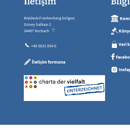
İletişim
Bilgi
Waldeck-Frankenberg bölgesi
Komi
Güney halkası 2
Küny
34497
Korbach
Veri 
+49 5631 954-0
Facebo
İletişim formuna
Insta