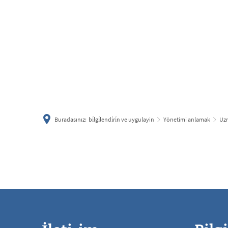
Buradasınız:
bi̇lgi̇lendi̇ri̇n ve uygulayin
Yönetimi anlamak
Uzm
2025