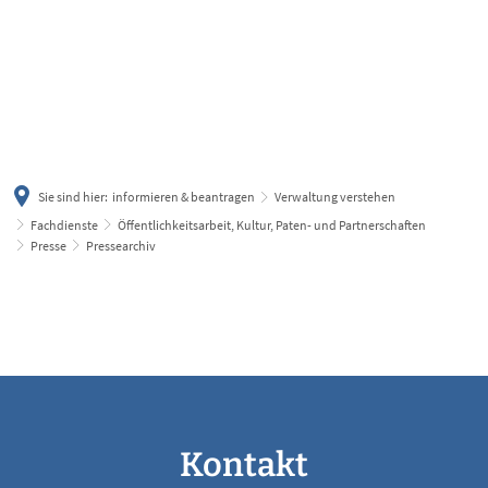
українська
türkçe
english
العربية
persisch
deutsch
Sie sind hier:
informieren & beantragen
Verwaltung verstehen
Fachdienste
Öffentlichkeitsarbeit, Kultur, Paten- und Partnerschaften
Presse
Pressearchiv
2025
Kontakt