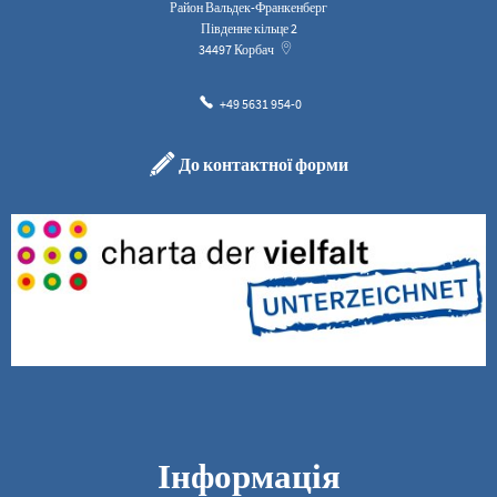
Район Вальдек-Франкенберг
Південне кільце 2
34497
Корбач
+49 5631 954-0
До контактної форми
Інформація