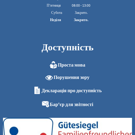
З 08:00 до 16:00
П'ятниця
08
:
00
-
13:00
З 08:00 до 13:00
Субота
Закрито.
Неділя
Закрито.
Доступність
Проста мова
Порушення зору
Декларація про доступність
Бар'єр для звітності