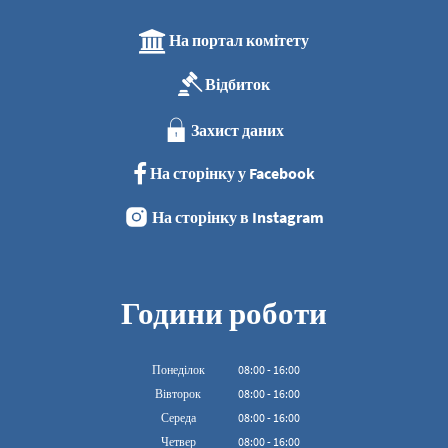
На портал комітету
Відбиток
Захист даних
На сторінку у Facebook
На сторінку в Instagram
Години роботи
Понеділок
08
:
00
-
16:00
З 08:00 до 16:00
Вівторок
08
:
00
-
16:00
З 08:00 до 16:00
Середа
08
:
00
-
16:00
З 08:00 до 16:00
Четвер
08
:
00
-
16:00