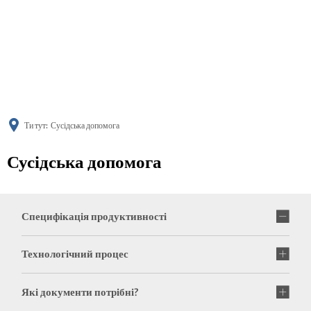
українська
türkçe
english
العربية
persisch
deutsch
Ти тут:
Сусідська допомога
Сусідська допомога
Специфікація продуктивності
Технологічний процес
Які документи потрібні?