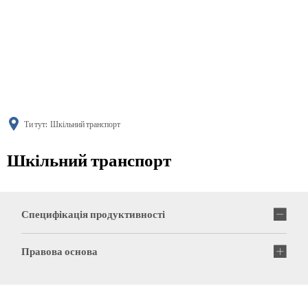
українська
türkçe
english
العربية
persisch
deutsch
Ти тут:
Шкільний транспорт
Шкільний транспорт
Специфікація продуктивності
Правова основа