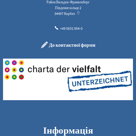
Район Вальдек-Франкенберг
Південне кільце 2
34497
Корбач
+49 5631 954-0
До контактної форми
Інформація