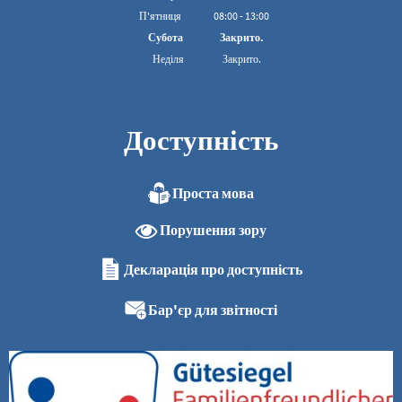
З 08:00 до 16:00
П'ятниця
08
:
00
-
13:00
З 08:00 до 13:00
Субота
Закрито.
Неділя
Закрито.
Доступність
Проста мова
Порушення зору
Декларація про доступність
Бар'єр для звітності