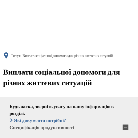
українська
türkçe
english
العربية
persisch
deutsch
Ти тут:
Виплати соціальної допомоги для різних життєвих ситуацій
Виплати соціальної допомоги для
різних життєвих ситуацій
Будь ласка, зверніть увагу на нашу інформацію в
розділі:
Які документи потрібні?
Специфікація продуктивності