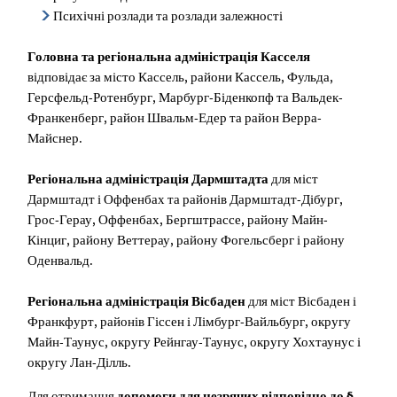
Психічні розлади та розлади залежності
Головна та регіональна адміністрація Касселя
відповідає за місто Кассель, райони Кассель, Фульда,
Герсфельд-Ротенбург, Марбург-Біденкопф та Вальдек-
Франкенберг, район Швальм-Едер та район Верра-
Майснер.
Регіональна адміністрація Дармштадта
для міст
Дармштадт і Оффенбах та районів Дармштадт-Дібург,
Грос-Герау, Оффенбах, Бергштрассе, району Майн-
Кінциг, району Веттерау, району Фогельсберг і району
Оденвальд.
Регіональна адміністрація Вісбаден
для міст Вісбаден і
Франкфурт, районів Гіссен і Лімбург-Вайльбург, округу
Майн-Таунус, округу Рейнгау-Таунус, округу Хохтаунус і
округу Лан-Ділль.
Для отримання
допомоги для незрячих відповідно до §