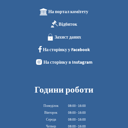
На портал комітету
Відбиток
Захист даних
На сторінку у Facebook
На сторінку в Instagram
Години роботи
Понеділок
08
:
00
-
16:00
З 08:00 до 16:00
Вівторок
08
:
00
-
16:00
З 08:00 до 16:00
Середа
08
:
00
-
16:00
З 08:00 до 16:00
Четвер
08
:
00
-
16:00