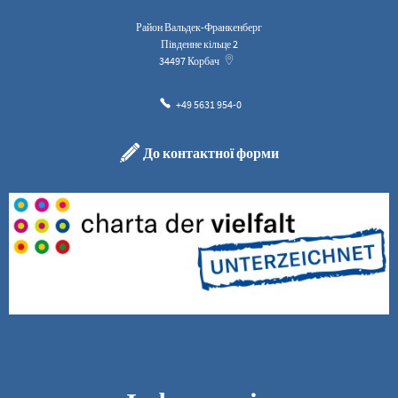
Район Вальдек-Франкенберг
Південне кільце 2
34497
Корбач
+49 5631 954-0
До контактної форми