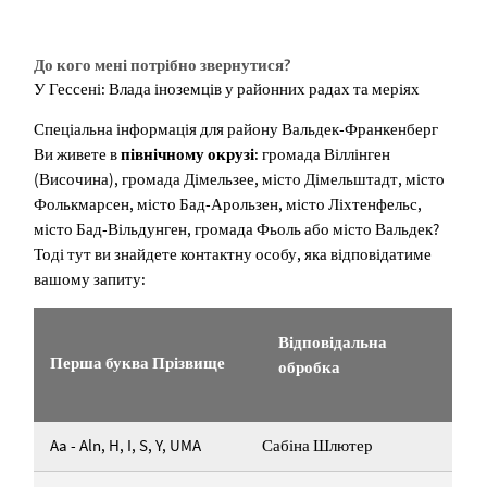
До кого мені потрібно звернутися?
У Гессені: Влада іноземців у районних радах та меріях
Спеціальна інформація для району Вальдек-Франкенберг
Ви живете в
північному окрузі
: громада Віллінген
(Височина), громада Дімельзее, місто Дімельштадт, місто
Фолькмарсен, місто Бад-Арользен, місто Ліхтенфельс,
місто Бад-Вільдунген, громада Фьоль або місто Вальдек?
Тоді тут ви знайдете контактну особу, яка відповідатиме
вашому запиту:
Відповідальна
Перша буква
Прізвище
обробка
Aa - Aln, H, I, S, Y, UMA
Сабіна Шлютер