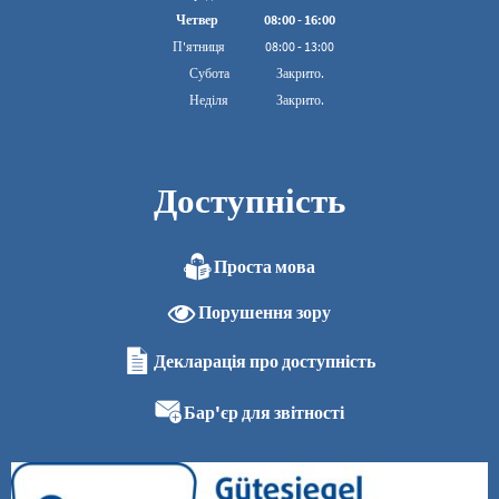
З 08:00 до 16:00
Четвер
08
:
00
-
16:00
З 08:00 до 16:00
П'ятниця
08
:
00
-
13:00
З 08:00 до 13:00
Субота
Закрито.
Неділя
Закрито.
Доступність
Проста мова
Порушення зору
Декларація про доступність
Бар'єр для звітності