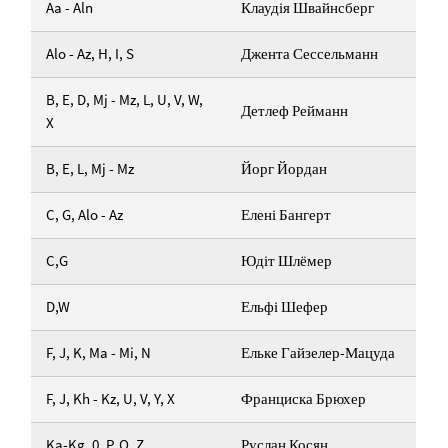
Aa - Aln
Клаудія Швайнсберг
Alo - Az, H, I, S
Джента Сессельманн
B, E, D, Mj - Mz, L, U, V, W,
Детлеф Рейманн
X
B, E, L, Mj - Mz
Йорг Йордан
C, G, Alo - Az
Елені Бангерт
C,G
Юдіт Шлёмер
D,W
Ельфі Шефер
F, J, K, Ma - Mi, N
Ельке Гайзелер-Мацуда
F, J, Kh - Kz, U, V, Y, X
Франциска Брюхер
Ka-Kg, 0, P, Q, Z
Руслан Косян