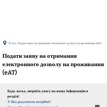
українська
türkçe
english
العربية
persisch
deutsch
Ти тут:
Подати заяву на отримання електронного дозволу на проживання (eAT)
Подати заяву на отримання
електронного дозволу на проживання
(eAT)
Будь ласка, зверніть увагу на нашу інформацію в
розділі:
Які документи потрібні?