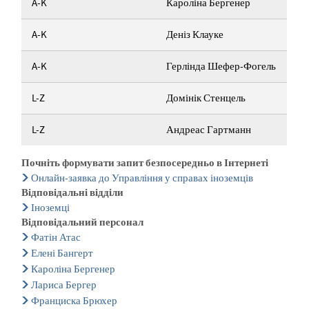
A-K
Кароліна Бергенер
A-K
Деніз Клауке
A-K
Герлінда Шефер-Фогель
L-Z
Домінік Стенцель
L-Z
Андреас Гартманн
Почніть формувати запит безпосередньо в Інтернеті
Онлайн-заявка до Управління у справах іноземців
Відповідальні відділи
Іноземці
Відповідальний персонал
Фатін Атас
Елені Бангерт
Кароліна Бергенер
Лариса Бергер
Франциска Брюхер