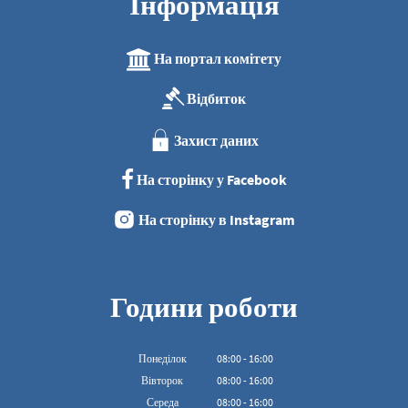
Інформація
На портал комітету
Відбиток
Захист даних
На сторінку у Facebook
На сторінку в Instagram
Години роботи
Понеділок
08
:
00
-
16:00
З 08:00 до 16:00
Вівторок
08
:
00
-
16:00
З 08:00 до 16:00
Середа
08
:
00
-
16:00