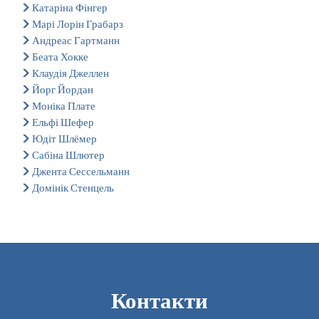
Катаріна Фінгер
Марі Лорін Грабарз
Андреас Гартманн
Беата Хокке
Клаудія Джеллен
Йорг Йордан
Моніка Плате
Ельфі Шефер
Юдіт Шлёмер
Сабіна Шлютер
Джента Сессельманн
Домінік Стенцель
Контакти