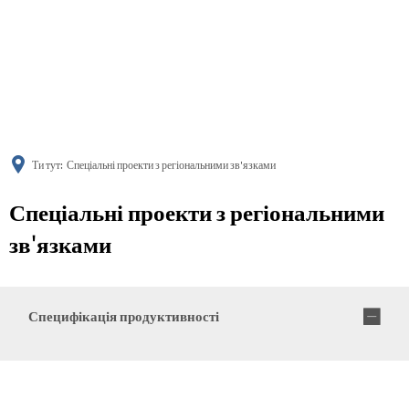
українська
türkçe
english
العربية
persisch
deutsch
Ти тут:
Спеціальні проекти з регіональними зв'язками
Спеціальні проекти з регіональними
зв'язками
Специфікація продуктивності