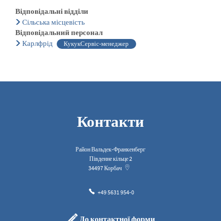
Відповідальні відділи
Сільська місцевість
Відповідальний персонал
Карлфрід
КукукСервіс-менеджер
Контакти
Район Вальдек-Франкенберг
Південне кільце 2
34497
Корбач
+49 5631 954-0
До контактної форми