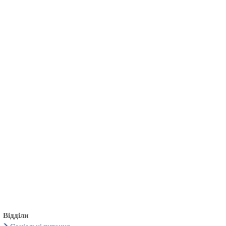
български
українська
türkçe
english
العربية
persisch
deutsch
тися
живи та насолоджуйся
Відділи