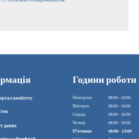
рмація
Години роботи
ортал комітету
Понеділок
08
:
00
-
16:00
З 08:00 до 16:00
Вівторок
08
:
00
-
16:00
иток
З 08:00 до 16:00
Середа
08
:
00
-
16:00
З 08:00 до 16:00
Четвер
08
:
00
-
16:00
т даних
З 08:00 до 16:00
П'ятниця
08
:
00
-
13:00
З 08:00 до 13:00
рінку у Facebook