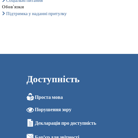
Соціальні питання
Обов'язки
Підтримка у наданні притулку
Доступність
Проста мова
Порушення зору
Декларація про доступність
Бар'єр для звітності