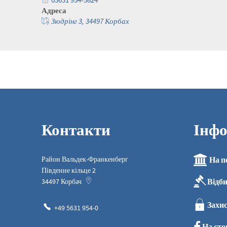
Адреса
Зюдрінг 3, 34497 Корбах
Контакти
Інфо
Район Вальдек-Франкенберг
На п
Південне кільце 2
Відб
34497
Корбач
Захис
+49 5631 954-0
На сто