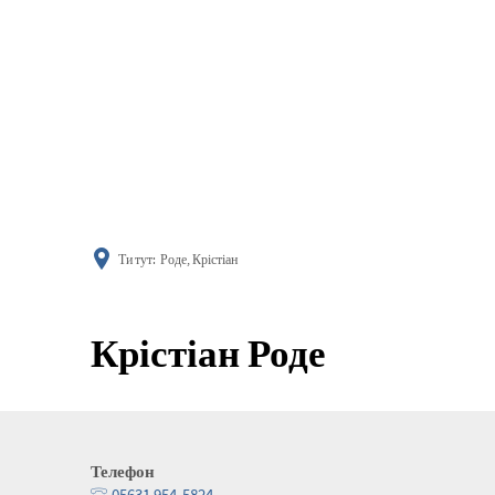
поінфор
Ти тут:
Роде, Крістіан
Крістіан Роде
Телефон
05631 954-5824