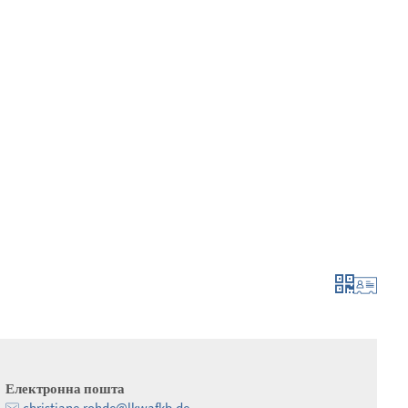
мувати та подати заявку
рости та розвива
Електронна пошта
christiane.rohde@lkwafkb.de