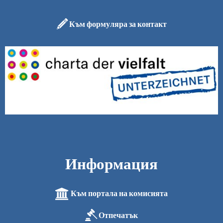
Към формуляра за контакт
Информация
Към портала на комисията
Отпечатък