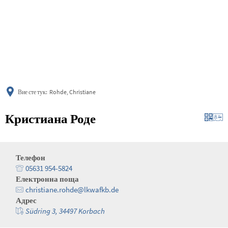
українська
türkçe
english
العربية
persisch
deutsch
Вие сте тук:
Rohde, Christiane
Кристиана Роде
Телефон
05631 954-5824
Електронна поща
christiane.rohde@lkwafkb.de
Адрес
Südring 3, 34497 Korbach