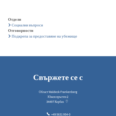
Отдели
Социални въпроси
Отговорности
Подкрепа за предоставяне на убежище
Свържете се с
Област Waldeck-Frankenberg
Южен пръстен 2
34497
Корбах
+49 5631 954-0