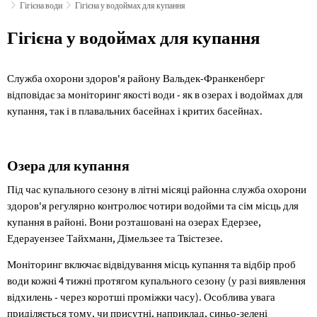
Гігієна води
Гігієна у водоймах для купання
Гігієна
Гігієна у водоймах для купання
у
Служба охорони здоров'я району Вальдек-Франкенберг
водоймах
відповідає за моніторинг якості води - як в озерах і водоймах для
для
купання, так і в плавальних басейнах і критих басейнах.
купання
Озера для купання
Під час купального сезону в літні місяці районна служба охорони
здоров'я регулярно контролює чотири водойми та сім місць для
купання в районі. Вони розташовані на озерах Едерзее,
Едерауензее Тайхманн, Дімельзее та Твістезее.
Моніторинг включає відвідування місць купання та відбір проб
води кожні 4 тижні протягом купального сезону (у разі виявлення
відхилень - через коротші проміжки часу). Особлива увага
приділяється тому, чи присутні, наприклад, синьо-зелені