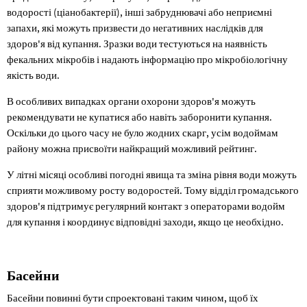
водорості (ціанобактерії), інші забруднювачі або неприємні
запахи, які можуть призвести до негативних наслідків для
здоров'я від купання. Зразки води тестуються на наявність
фекальних мікробів і надають інформацію про мікробіологічну
якість води.
В особливих випадках органи охорони здоров'я можуть
рекомендувати не купатися або навіть заборонити купання.
Оскільки до цього часу не було жодних скарг, усім водоймам
району можна присвоїти найкращий можливий рейтинг.
У літні місяці особливі погодні явища та зміна рівня води можуть
сприяти можливому росту водоростей. Тому відділ громадського
здоров'я підтримує регулярний контакт з операторами водойм
для купання і координує відповідні заходи, якщо це необхідно.
Басейни
Басейни повинні бути спроектовані таким чином, щоб їх