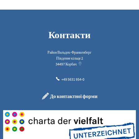
Контакти
Район Вальдек-Франкенберг
Південне кільце 2
34497
Корбач
+49 5631 954-0
До контактної форми