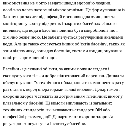
використання не могло завдати шкоди здоров'ю людини,
особливо через патогенні мікроорганізми. Це формулювання із
Закону про захист від інфекцій є основою для очищення та
моніторингу води у відкритих і закритих басейнах. З нього
випливає, що вода в басейні повинна бути мікробіологічно і
хімічно безпечною. Це забезпечується регулярними аналізами
води. Але це також стосується інших об'єктів басейну, таких як
зони відпочинку, зони для босоніж, системи кондиціонування
повітря в приміщенні тощо.
Басейни - це складні об'єкти, за якими може доглядати і
експлуатувати тільки добре підготовлений персонал. Догляд та
обслуговування їх технічного обладнання та компонентів раз у
раз ставить перед операторами великі виклики. Департамент
охорони здоров'я стежить за дотриманням гігієнічних вимог у
плавальному басейні. Ці вимоги випливають із загальних
технічних стандартів, які включають стандарти DIN або
професійні рекомендації. Департамент охорони здоров'я
регулярно консультує та інспектує басейни.