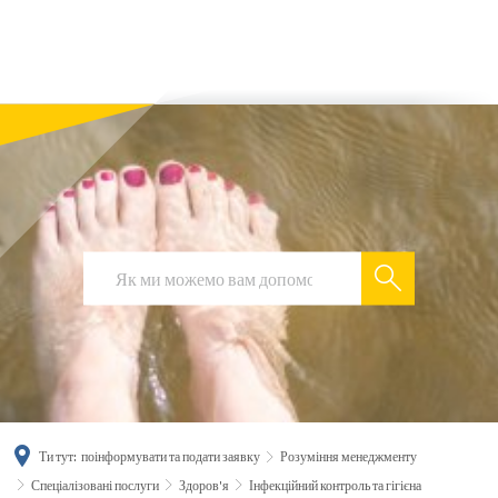
українська
türkçe
english
العربية
persisch
deutsch
Ти тут:
поінформувати та подати заявку
Розуміння менеджменту
Спеціалізовані послуги
Здоров'я
Інфекційний контроль та гігієна