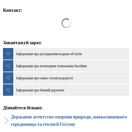
Контакт:
Результати пошуку завантажен
Завантажуй зараз:
Інформація про дослідження водних об'єктів
Інформація про моніторинг плавальних басейнів
Інформація про синьо-зелені водорості
Інформація про банний дерматит
Дізнайтеся більше:
Державне агентство охорони природи, навколишнього
середовища та геології Гессену