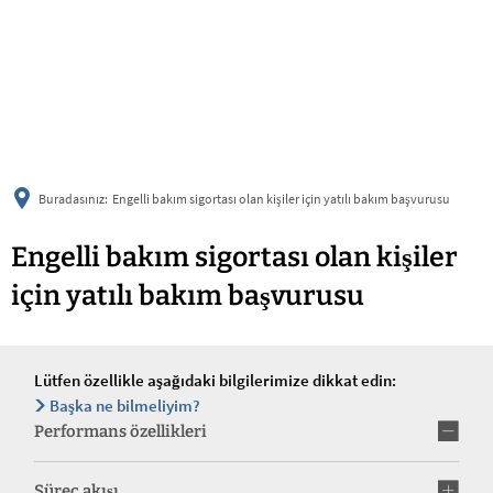
українська
türkçe
english
العربية
persisch
deutsch
Buradasınız:
Engelli bakım sigortası olan kişiler için yatılı bakım başvurusu
Engelli bakım sigortası olan kişiler
için yatılı bakım başvurusu
Lütfen özellikle aşağıdaki bilgilerimize dikkat edin:
Başka ne bilmeliyim?
Performans özellikleri
Süreç akışı