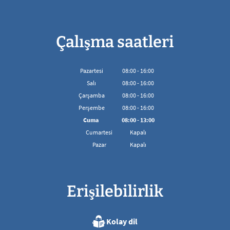
Çalışma saatleri
Pazartesi
08
:
00
-
16:00
08:00'den 16:00'ya kadar
Salı
08
:
00
-
16:00
08:00'den 16:00'ya kadar
Çarşamba
08
:
00
-
16:00
08:00'den 16:00'ya kadar
Perşembe
08
:
00
-
16:00
08:00'den 16:00'ya kadar
Cuma
08
:
00
-
13:00
08:00 - 13:00 arası
Cumartesi
Kapalı
Pazar
Kapalı
Erişilebilirlik
Kolay dil