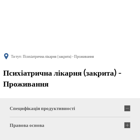
українська
türkçe
english
العربية
persisch
deutsch
Ти тут:
Психіатрична лікарня (закрита) - Проживання
Психіатрична лікарня (закрита) -
Проживання
Специфікація продуктивності
Правова основа