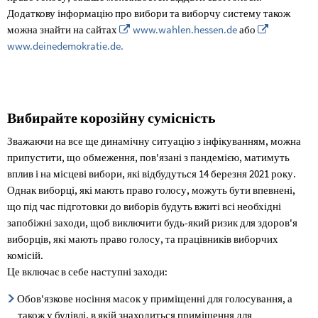
Додаткову інформацію про вибори та виборчу систему також
можна знайти на сайтах
www.wahlen.hessen.de
або
www.deinedemokratie.de.
Вибирайте корозійну сумісність
Зважаючи на все ще динамічну ситуацію з інфікуванням, можна
припустити, що обмеження, пов'язані з пандемією, матимуть
вплив і на місцеві вибори, які відбудуться 14 березня 2021 року.
Однак виборці, які мають право голосу, можуть бути впевнені,
що під час підготовки до виборів будуть вжиті всі необхідні
запобіжні заходи, щоб виключити будь-який ризик для здоров'я
виборців, які мають право голосу, та працівників виборчих
комісій.
Це включає в себе наступні заходи:
Обов'язкове носіння масок у приміщенні для голосування, а
також у будівлі, в якій знаходиться приміщення для