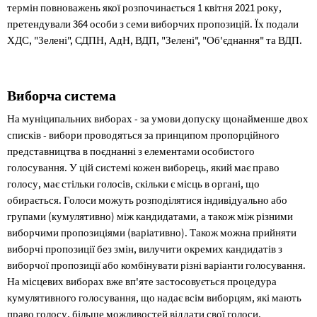
термін повноважень якої розпочинається 1 квітня 2021 року,
претендували 364 особи з семи виборчих пропозицій. Їх подали
ХДС, "Зелені", СДПН, АдН, ВДП, "Зелені", "Об'єднання" та ВДП.
Виборча система
На муніципальних виборах - за умови допуску щонайменше двох
списків - вибори проводяться за принципом пропорційного
представництва в поєднанні з елементами особистого
голосування. У цій системі кожен виборець, який має право
голосу, має стільки голосів, скільки є місць в органі, що
обирається. Голоси можуть розподілятися індивідуально або
групами (кумулятивно) між кандидатами, а також між різними
виборчими пропозиціями (варіативно). Також можна прийняти
виборчі пропозиції без змін, вилучити окремих кандидатів з
виборчої пропозиції або комбінувати різні варіанти голосування.
На місцевих виборах вже вп'яте застосовується процедура
кумулятивного голосування, що надає всім виборцям, які мають
право голосу, більше можливостей віддати свої голоси.