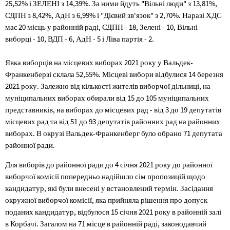
25,52% і ЗЕЛЕНІ з 14,39%. За ними йдуть "Вільні люди" з 13,81%,
СДПН з 8,42%, АдН з 6,99% і "Дієвий зв'язок" з 2,70%. Наразі ХДС
має 20 місць у районній раді, СДПН - 18, Зелені - 10, Вільні
виборці - 10, ВДП - 6, АдН - 5 і Ліва партія - 2.
Явка виборців на місцевих виборах 2021 року у Вальдек-
Франкенберзі склала 52,55%. Місцеві вибори відбулися 14 березня
2021 року. Залежно від кількості жителів виборчої дільниці, на
муніципальних виборах обирали від 15 до 105 муніципальних
представників, на виборах до місцевих рад - від 3 до 19 депутатів
місцевих рад та від 51 до 93 депутатів районних рад на районних
виборах. В окрузі Вальдек-Франкенберг було обрано 71 депутата
районної ради.
Для виборів до районної ради до 4 січня 2021 року до районної
виборчої комісії попередньо надійшло сім пропозицій щодо
кандидатур, які були внесені у встановлений термін. Засідання
окружної виборчої комісії, яка прийняла рішення про допуск
поданих кандидатур, відбулося 15 січня 2021 року в районній залі
в Корбачі. Загалом на 71 місце в районній раді, законодавчий