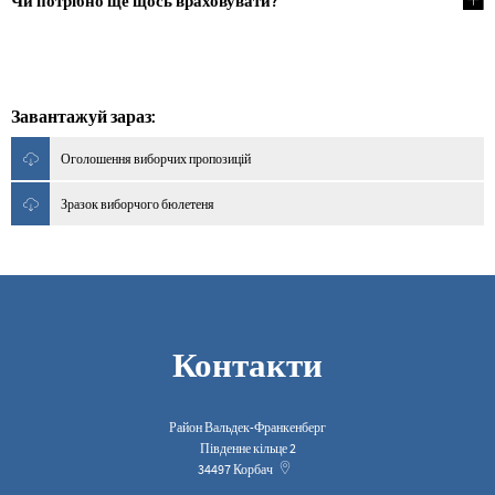
Чи потрібно ще щось враховувати?
Завантажуй зараз:
Оголошення виборчих пропозицій
Зразок виборчого бюлетеня
Контакти
Район Вальдек-Франкенберг
Південне кільце 2
34497
Корбач