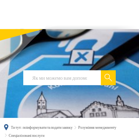
українська
türkçe
english
العربية
persisch
deutsch
Ти тут:
поінформувати та подати заявку
Розуміння менеджменту
Спеціалізовані послуги