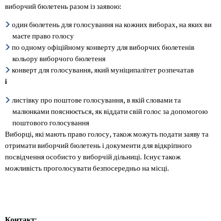
виборчий бюлетень разом із заявою:
один бюлетень для голосування на кожних виборах, на яких ви
маєте право голосу
по одному офіційному конверту для виборчих бюлетенів
кольору виборчого бюлетеня
конверт для голосування, який муніципалітет розпечатав
і
листівку про поштове голосування, в якій словами та
малюнками пояснюється, як віддати свій голос за допомогою
поштового голосування
Виборці, які мають право голосу, також можуть подати заяву та
отримати виборчий бюлетень і документи для відкріпного
посвідчення особисто у виборчій дільниці. Існує також
можливість проголосувати безпосередньо на місці.
Контакт: