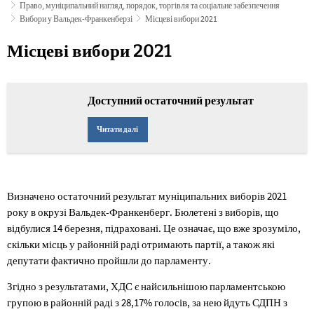
Право, муніципальний нагляд, порядок, торгівля та соціальне забезпечення
Вибори у Вальдек-Франкенберзі
Місцеві вибори 2021
Місцеві
Місцеві вибори 2021
вибори
2021
Доступний остаточний результат
Читати далі
Визначено остаточний результат муніципальних виборів 2021
року в окрузі Вальдек-Франкенберг. Бюлетені з виборів, що
відбулися 14 березня, підраховані. Це означає, що вже зрозуміло,
скільки місць у районній раді отримають партії, а також які
депутати фактично пройшли до парламенту.
Згідно з результатами, ХДС є найсильнішою парламентською
групою в районній раді з 28,17% голосів, за нею йдуть СДПН з