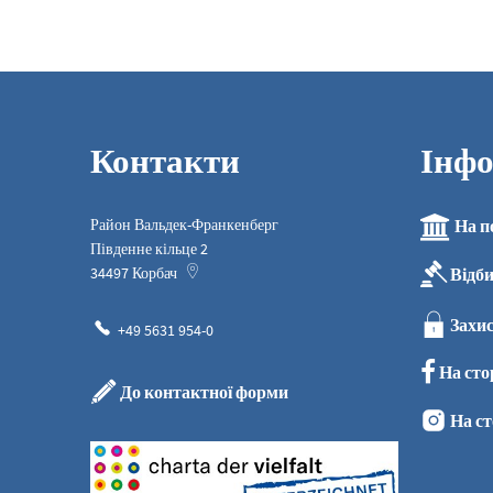
Контакти
Інфо
Район Вальдек-Франкенберг
На п
Південне кільце 2
Відб
34497
Корбач
Захис
+49 5631 954-0
На сто
До контактної форми
На ст