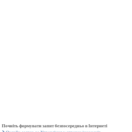
български
українська
türkçe
english
العربية
persisch
deutsch
тися
живи та насолоджуйся
Почніть формувати запит безпосередньо в Інтернеті