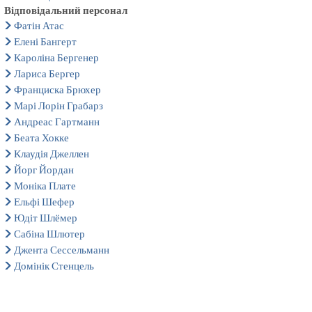
Відповідальний персонал
Фатін Атас
Елені Бангерт
Кароліна Бергенер
Лариса Бергер
Франциска Брюхер
Марі Лорін Грабарз
Андреас Гартманн
Беата Хокке
Клаудія Джеллен
Йорг Йордан
Моніка Плате
Ельфі Шефер
Юдіт Шлёмер
Сабіна Шлютер
Джента Сессельманн
Домінік Стенцель