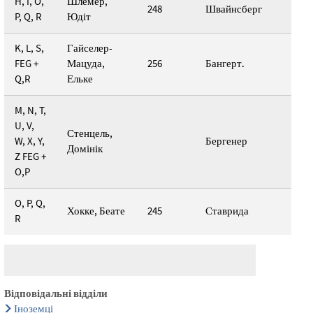
H, I, O,
Шлёмер,
248
Швайнсберг
P, Q, R
Юдіт
K, L, S,
Гайселер-
FEG +
Мацуда,
256
Бангерт.
Q,R
Ельке
M, N, T,
U, V,
Стенцель,
W, X, Y,
Бергенер
Домінік
Z FEG +
O,P
O, P, Q,
Хокке, Беате
245
Ставрида
R
Відповідальні відділи
Іноземці