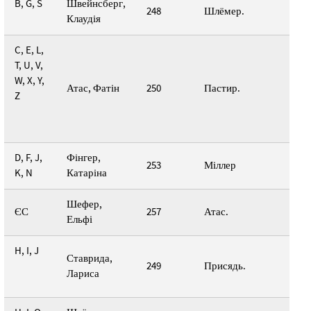
B, G, S
Швейнсберг,
248
Шлёмер.
Клаудія
C, E, L,
T, U, V,
W, X, Y,
Атас, Фатін
250
Пастир.
Z
D, F, J,
Фінгер,
253
Міллер
K, N
Катаріна
Шефер,
ЄС
257
Атас.
Ельфі
H, I, J
Ставрида,
249
Присядь.
Лариса