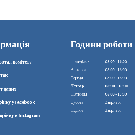
рмація
Години роботи
ортал комітету
Понеділок
08
:
00
-
16:00
З 08:00 до 16:00
Вівторок
08
:
00
-
16:00
иток
З 08:00 до 16:00
Середа
08
:
00
-
16:00
З 08:00 до 16:00
Четвер
08
:
00
-
16:00
т даних
З 08:00 до 16:00
П'ятниця
08
:
00
-
13:00
З 08:00 до 13:00
рінку у Facebook
Субота
Закрито.
Неділя
Закрито.
орінку в Instagram