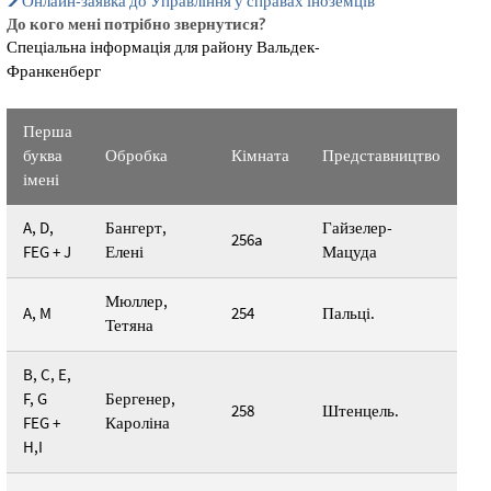
Онлайн-заявка до Управління у справах іноземців
До кого мені потрібно звернутися?
Спеціальна інформація для району Вальдек-
Франкенберг
Перша
буква
Обробка
Кімната
Представництво
імені
A, D,
Бангерт,
Гайзелер-
256a
FEG + J
Елені
Мацуда
Мюллер,
A, M
254
Пальці.
Тетяна
B, C, E,
F, G
Бергенер,
258
Штенцель.
FEG +
Кароліна
H,I