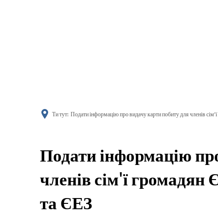
поінфор
Ти тут:
Подати інформацію про видачу карти побиту для членів сім'
Подати інформацію про
членів сім'ї громадян
та ЄЕЗ