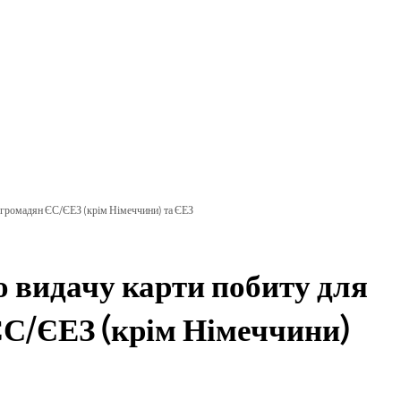
мувати та подати заявку
рости та розвива
ї громадян ЄС/ЄЕЗ (крім Німеччини) та ЄЕЗ
 видачу карти побиту для
 ЄС/ЄЕЗ (крім Німеччини)