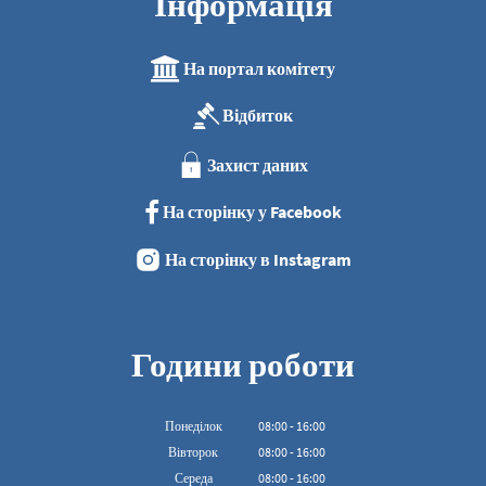
Інформація
На портал комітету
Відбиток
Захист даних
На сторінку у Facebook
На сторінку в Instagram
Години роботи
Понеділок
08
:
00
-
16:00
З 08:00 до 16:00
Вівторок
08
:
00
-
16:00
З 08:00 до 16:00
Середа
08
:
00
-
16:00