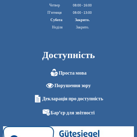
З 08:00 до 16:00
Четвер
08
:
00
-
16:00
З 08:00 до 16:00
П'ятниця
08
:
00
-
13:00
З 08:00 до 13:00
Субота
Закрито.
Неділя
Закрито.
Доступність
Проста мова
Порушення зору
Декларація про доступність
Бар'єр для звітності