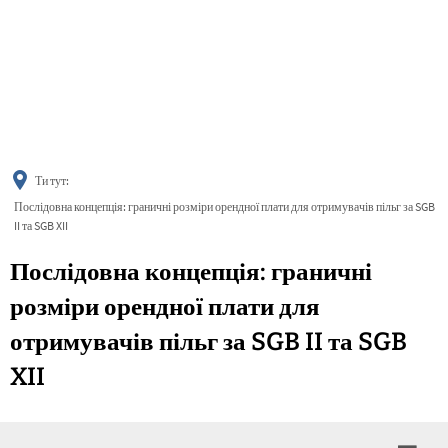
українська
türkçe
english
العربية
persisch
deutsch
Ти тут:
Послідовна концепція: граничні розміри орендної плати для отримувачів пільг за SGB
II та SGB XII
Послідовна концепція: граничні
розміри орендної плати для
отримувачів пільг за SGB II та SGB
XII