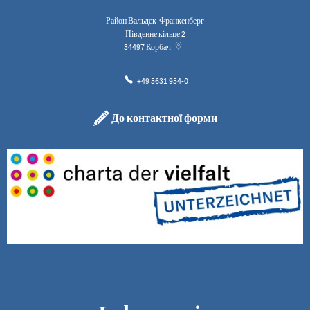
Район Вальдек-Франкенберг
Південне кільце 2
34497
Корбач
+49 5631 954-0
До контактної форми