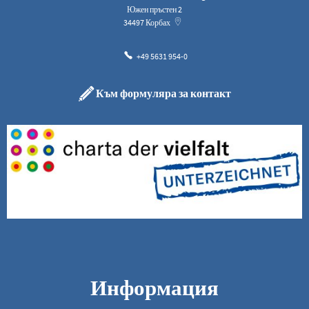
Южен пръстен 2
34497
Корбах
+49 5631 954-0
Към формуляра за контакт
Информация