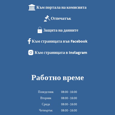
Към портала на комисията
Отпечатък
Защита на данните
Към страницата във Facebook
Към страницата в Instagram
Работно време
Понеделник
08
:
00
-
16:00
От 08:00 до 16:00
Вторник
08
:
00
-
16:00
От 08:00 до 16:00
Сряда
08
:
00
-
16:00
От 08:00 до 16:00
Четвъртък
08
:
00
-
16:00