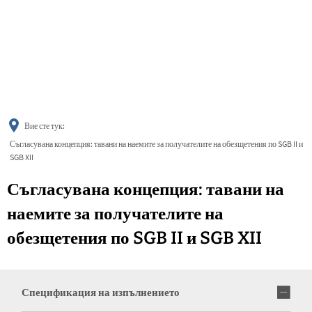
українська
türkçe
english
العربية
persisch
deutsch
Вие сте тук:
Съгласувана концепция: тавани на наемите за получателите на обезщетения по SGB II и
SGB XII
Съгласувана концепция: тавани на
наемите за получателите на
обезщетения по SGB II и SGB XII
Спецификация на изпълнението