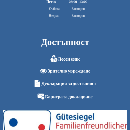
От 08:00 до 16:00
Петък
08
:
00
-
13:00
От 08:00 до 13:00 ч.
Събота
Затворен
Неделя
Затворен
Достъпност
Лесен език
Зрително увреждане
Декларация за достъпност
Бариера за докладване