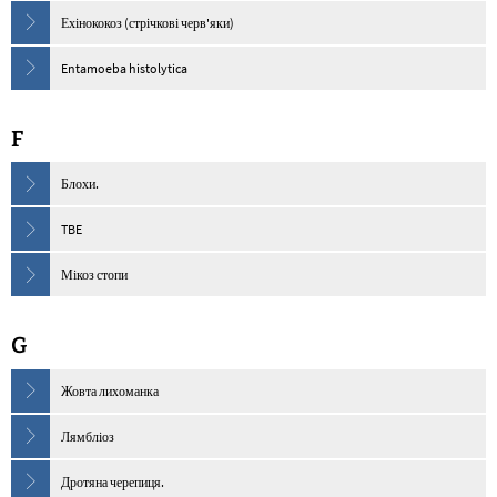
Ехінококоз (стрічкові черв'яки)
Entamoeba histolytica
F
Блохи.
TBE
Мікоз стопи
G
Жовта лихоманка
Лямбліоз
Дротяна черепиця.