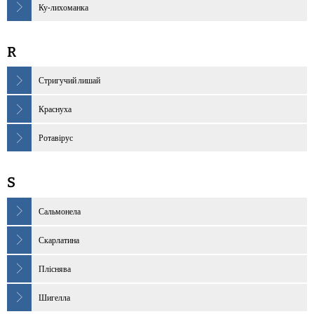
Ку-лихоманка
R
Стригучий лишай
Краснуха
Ротавірус
S
Сальмонела
Скарлатина
Пліснява
Шигелла