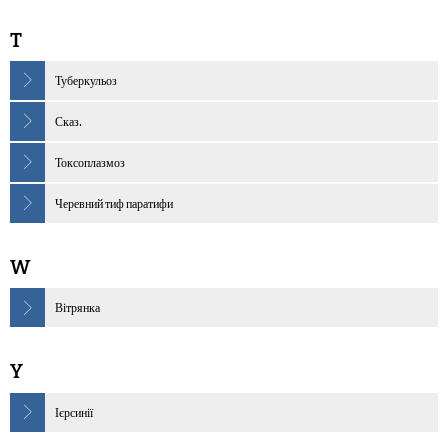
T
Туберкульоз
Сказ.
Токсоплазмоз
Черевний тиф паратифи
W
Вітрянка
Y
Ієрсинії