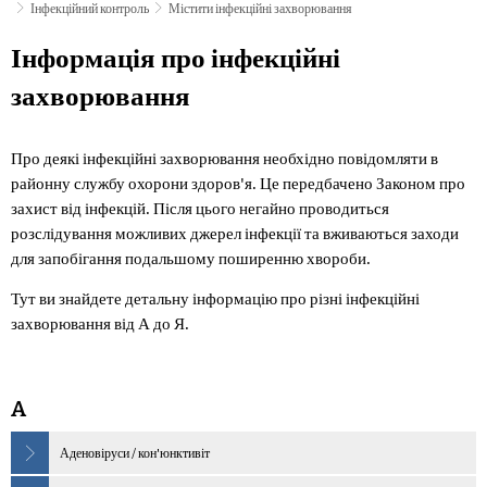
Інфекційний контроль
Містити інфекційні захворювання
Містити
Інформація про інфекційні
інфекційні
захворювання
захворювання
Про деякі інфекційні захворювання необхідно повідомляти в
районну службу охорони здоров'я. Це передбачено Законом про
захист від інфекцій. Після цього негайно проводиться
розслідування можливих джерел інфекції та вживаються заходи
для запобігання подальшому поширенню хвороби.
Тут ви знайдете детальну інформацію про різні інфекційні
захворювання від А до Я.
A
Аденовіруси / кон'юнктивіт