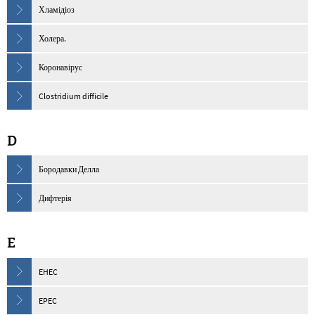
Хламідіоз
Холера.
Коронавірус
Clostridium difficile
D
Бородавки Делла
Дифтерія
E
EHEC
EPEC