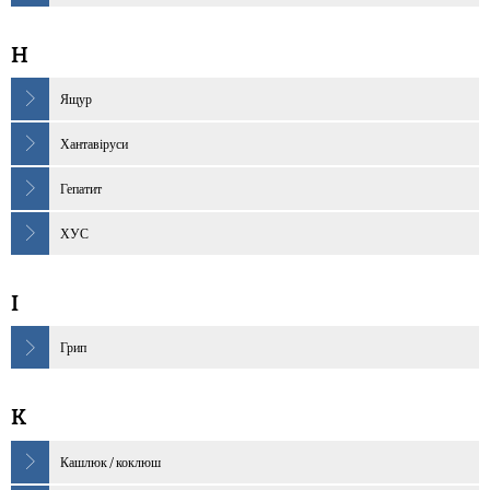
H
Ящур
Хантавіруси
Гепатит
ХУС
I
Грип
K
Кашлюк / коклюш