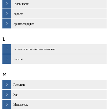
Головні воші
Короста
Криптоспоридіоз
L
Легіонела та понтійська лихоманка
Лістерії
M
Гострики
Кір
Менінгокок