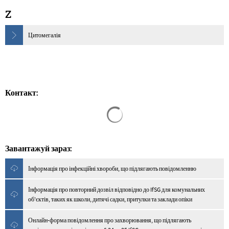
Z
Цитомегалія
Контакт:
Результати пошуку завантажен
Завантажуй зараз:
Інформація про інфекційні хвороби, що підлягають повідомленню
Інформація про повторний дозвіл відповідно до IfSG для комунальних
об'єктів, таких як школи, дитячі садки, притулки та заклади опіки
Онлайн-форма повідомлення про захворювання, що підлягають