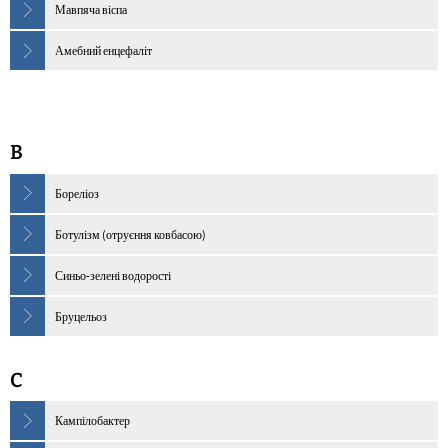
Мавпяча віспа
Амебний енцефаліт
B
Бореліоз
Ботулізм (отруєння ковбасою)
Синьо-зелені водорості
Бруцельоз
C
Кампілобактер