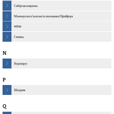
Сибірська виразка.
Мононуклеоз/залозиста лихоманка Пфайфера
MRSA
Свинка.
N
Норовірус
P
Шкідник
Q