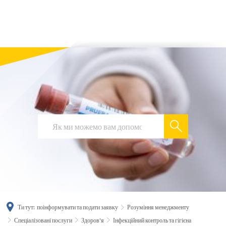
українська
türkçe
english
العربية
persisch
deutsch
Ти тут:
поінформувати та подати заявку
Розуміння менеджменту
Спеціалізовані послуги
Здоров'я
Інфекційний контроль та гігієна