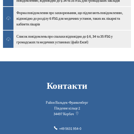
повідомленню, відповідно до § 34 та 35 IfSG для громадських закладів
Форма повідомлення про захворювання, що підлягають повідомленню,
відповідно до розділу 6 IfSG для медичних установ, таких як лікарні та
кабінети лікарів
Список повідомлень про спалахи відповідно до § 6, 34 та 35 IfSG у
громадських та медичних установах (файл Excel)
Контакти
Район Вальдек-Франкенберг
Південне кільце 2
34497
Корбач
+49 5631 954-0