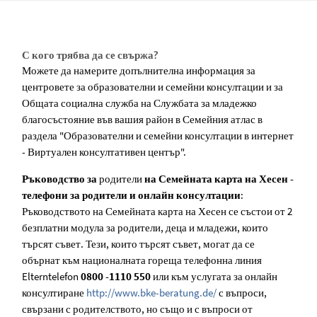
С кого трябва да се свържа?
Можете да намерите допълнителна информация за
центровете за образователни и семейни консултации и за
Общата социална служба на Службата за младежко
благосъстояние във вашия район в Семейния атлас в
раздела "Образователни и семейни консултации в интернет
- Виртуален консултативен център".
Ръководство за
родители
на Семейната карта на Хесен -
телефони за родители и онлайн консултации
:
Ръководството на Семейната карта на Хесен се състои от 2
безплатни модула за родители, деца и младежи, които
търсят съвет. Тези, които търсят съвет, могат да се
обърнат към националната гореща телефонна линия
Elterntelefon
0800 -1110 550
или към услугата за онлайн
консултиране
http://www.bke-beratung.de/
с въпроси,
свързани с родителството, но също и с въпроси от