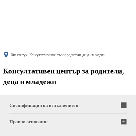
українська
türkçe
english
العربية
persisch
deutsch
Вие сте тук:
Консултативен център за родители, деца и младежи
Консултативен център за родители,
деца и младежи
Спецификация на изпълнението
Правно основание