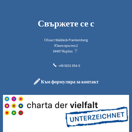
Свържете се с
Област Waldeck-Frankenberg
Южен пръстен 2
34497
Корбах
+49 5631 954-0
Към формуляра за контакт