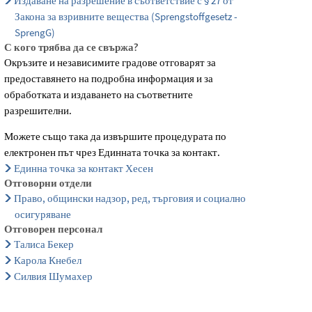
Издаване на разрешение в съответствие с § 27 от
Закона за взривните вещества (Sprengstoffgesetz -
SprengG)
С кого трябва да се свържа?
Окръзите и независимите градове отговарят за
предоставянето на подробна информация и за
обработката и издаването на съответните
разрешителни.
Можете също така да извършите процедурата по
електронен път чрез Единната точка за контакт.
Единна точка за контакт Хесен
Отговорни отдели
Право, общински надзор, ред, търговия и социално
осигуряване
Отговорен персонал
Талиса Бекер
Карола Кнебел
Силвия Шумахер