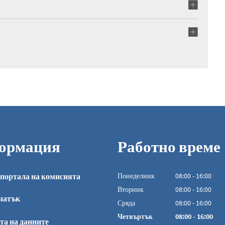
ормация
Работно време
портала на комисията
Понеделник
08
:
00
-
16:00
От 08:00 до 16:0
Вторник
08
:
00
-
16:00
чатък
От 08:00 до 16:0
Сряда
08
:
00
-
16:00
От 08:00 до 16:0
Четвъртък
08
:
00
-
16:00
та на данните