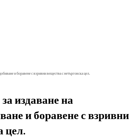
 и кандидатстване
израстване и развитие
добиване и боравене с взривни вещества с нетърговска цел.
 за издаване на
ване и боравене с взривни
 цел.