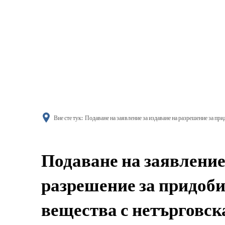
информиране
Вие сте тук:
Подаване на заявление за издаване на разрешение за при
Подаване на заявление
разрешение за придоби
вещества с нетърговска