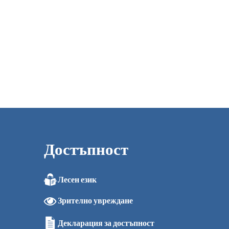
Достъпност
Лесен език
0
Зрително увреждане
0
0
Декларация за достъпност