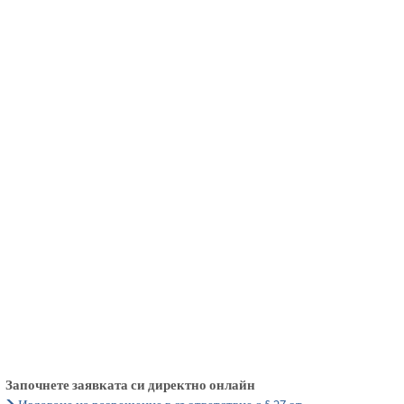
български
українська
türkçe
english
العربية
persisch
deutsch
живейте и се наслаждавайте
Започнете заявката си директно онлайн