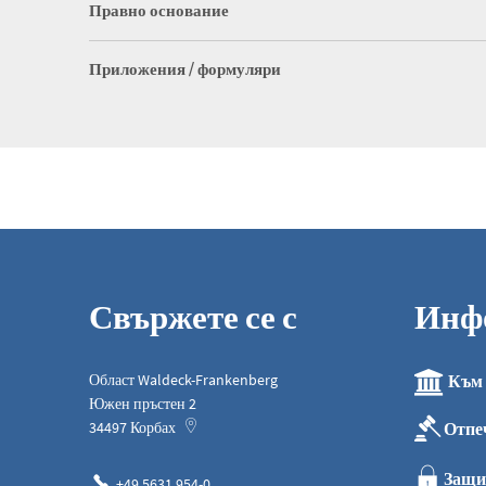
Правно основание
Приложения / формуляри
Свържете се с
Инф
Област Waldeck-Frankenberg
Към 
Южен пръстен 2
Отпе
34497
Корбах
Защи
+49 5631 954-0