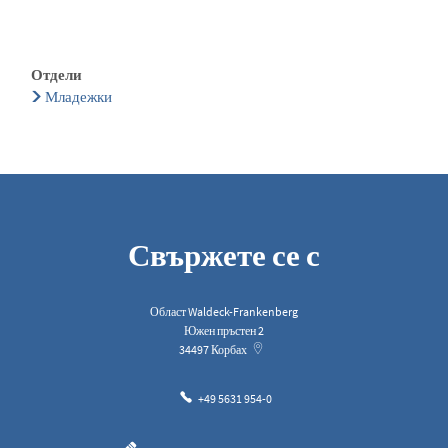
Отдели
Младежки
Свържете се с
Област Waldeck-Frankenberg
Южен пръстен 2
34497
Корбах
+49 5631 954-0