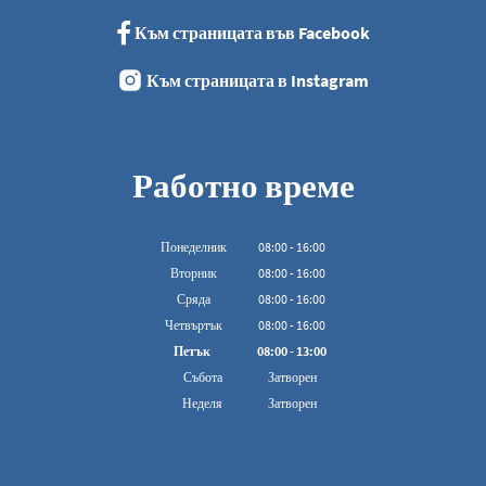
Към страницата във Facebook
Към страницата в Instagram
Работно време
Понеделник
08
:
00
-
16:00
От 08:00 до 16:00
Вторник
08
:
00
-
16:00
От 08:00 до 16:00
Сряда
08
:
00
-
16:00
От 08:00 до 16:00
Четвъртък
08
:
00
-
16:00
От 08:00 до 16:00
Петък
08
:
00
-
13:00
От 08:00 до 13:00 ч.
Събота
Затворен
Неделя
Затворен