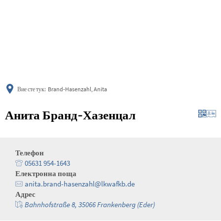
українська
türkçe
english
العربية
persisch
deutsch
Вие сте тук:
Brand-Hasenzahl, Anita
Анита Бранд-Хазенцал
Телефон
05631 954-1643
Електронна поща
anita.brand-hasenzahl@lkwafkb.de
Адрес
Bahnhofstraße 8, 35066 Frankenberg (Eder)