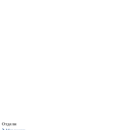
български
українська
türkçe
english
العربية
persisch
deutsch
живейте и се наслаждавайте
Отдели