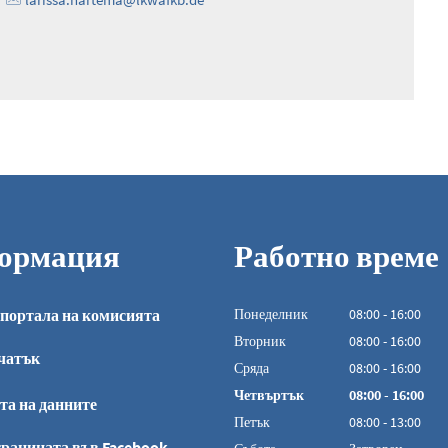
ормация
Работно време
портала на комисията
Понеделник
08
:
00
-
16:00
От 08:00 до 16:0
Вторник
08
:
00
-
16:00
чатък
От 08:00 до 16:0
Сряда
08
:
00
-
16:00
От 08:00 до 16:0
Четвъртък
08
:
00
-
16:00
та на данните
От 08:00 до 16:0
Петък
08
:
00
-
13:00
От 08:00 до 13:00
раницата във Facebook