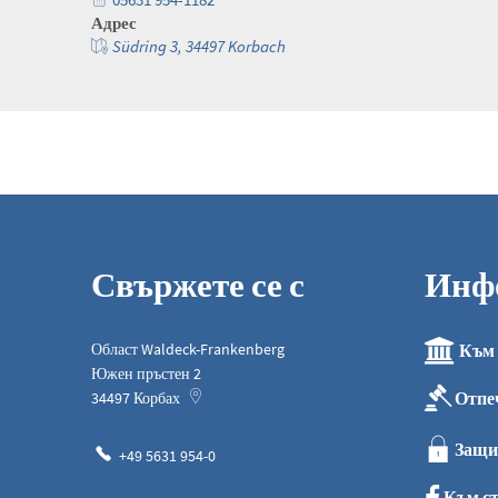
Адрес
Südring 3, 34497 Korbach
Свържете се с
Инф
Област Waldeck-Frankenberg
Към 
Южен пръстен 2
Отпе
34497
Корбах
Защи
+49 5631 954-0
Към ст