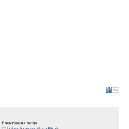
 и кандидатстване
израстване и развитие
Електронна поща
larissa.hartema@lkwafkb.de