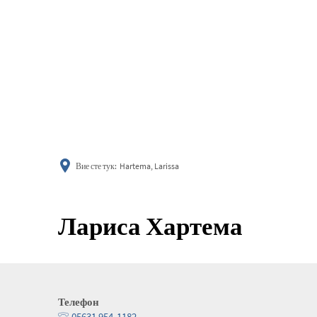
информиране
Вие сте тук:
Hartema, Larissa
Лариса Хартема
Телефон
05631 954-1182