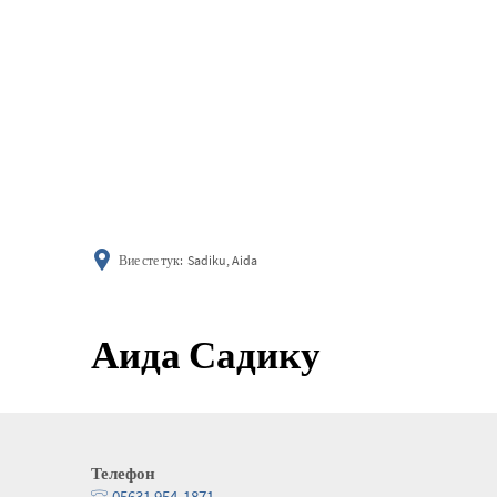
информиране
Вие сте тук:
Sadiku, Aida
Аида Садику
Телефон
05631 954-1871