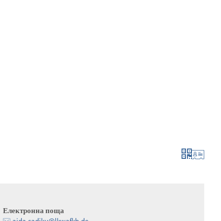
 и кандидатстване
израстване и развитие
Електронна поща
aida.sadiku@lkwafkb.de