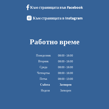
Към страницата във Facebook
Към страницата в Instagram
Работно време
Понеделник
08
:
00
-
16:00
От 08:00 до 16:00
Вторник
08
:
00
-
16:00
От 08:00 до 16:00
Сряда
08
:
00
-
16:00
От 08:00 до 16:00
Четвъртък
08
:
00
-
16:00
От 08:00 до 16:00
Петък
08
:
00
-
13:00
От 08:00 до 13:00 ч.
Събота
Затворен
Неделя
Затворен