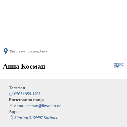
українська
türkçe
english
العربية
persisch
deutsch
Вие сте тук:
Косман, Анна
Анна Косман
Телефон
05631 954-1464
Електронна поща
anna.kosman@lkwafkb.de
Адрес
Südring 3, 34497 Korbach