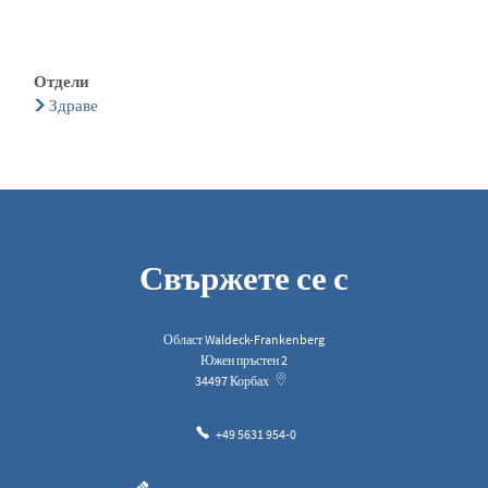
Отдели
Здраве
Свържете се с
Област Waldeck-Frankenberg
Южен пръстен 2
34497
Корбах
+49 5631 954-0