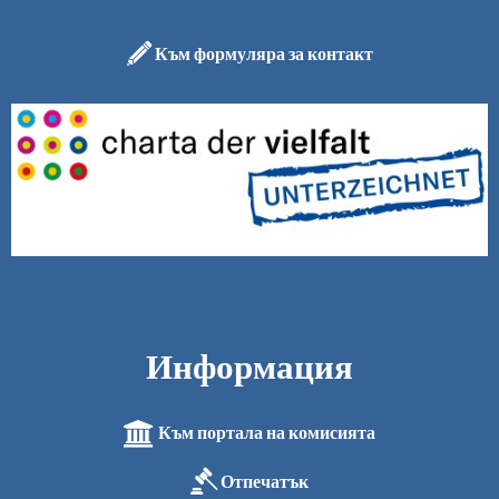
Към формуляра за контакт
Информация
Към портала на комисията
Отпечатък