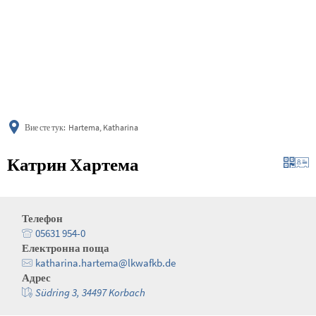
українська
türkçe
english
العربية
persisch
deutsch
Вие сте тук:
Hartema, Katharina
Катрин Хартема
Телефон
05631 954-0
Електронна поща
katharina.hartema@lkwafkb.de
Адрес
Südring 3, 34497 Korbach