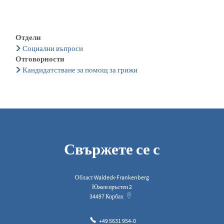
Отдели
Социални въпроси
Отговорности
Кандидатстване за помощ за грижи
Свържете се с
Област Waldeck-Frankenberg
Южен пръстен 2
34497
Корбах
+49 5631 954-0