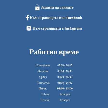
Защита на данните
Към страницата във Facebook
Към страницата в Instagram
Работно време
Понеделник
08
:
00
-
16:00
От 08:00 до 16:00
Вторник
08
:
00
-
16:00
От 08:00 до 16:00
Сряда
08
:
00
-
16:00
От 08:00 до 16:00
Четвъртък
08
:
00
-
16:00
От 08:00 до 16:00
Петък
08
:
00
-
13:00
От 08:00 до 13:00 ч.
Събота
Затворен
Неделя
Затворен