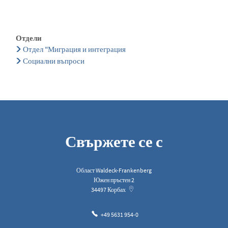
Отдели
Отдел "Миграция и интеграция
Социални въпроси
Свържете се с
Област Waldeck-Frankenberg
Южен пръстен 2
34497
Корбах
+49 5631 954-0