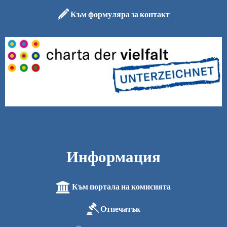
Към формуляра за контакт
Информация
Към портала на комисията
Отпечатък