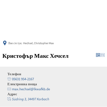
українська
türkçe
english
العربية
persisch
deutsch
Вие сте тук:
Hechsel, Christopher Max
Кристофър Макс Хечсел
Телефон
05631 954-2167
Електронна поща
max.hechsel@lkwafkb.de
Адрес
Südring 3, 34497 Korbach