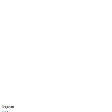
български
українська
türkçe
english
العربية
persisch
deutsch
живейте и се наслаждавайте
Отдели