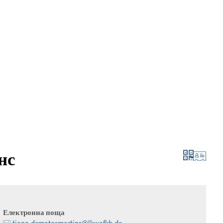
 и кандидатстване
израстване и развитие
нс
Електронна поща
tiana.dematosmartins@lkwafkb.de