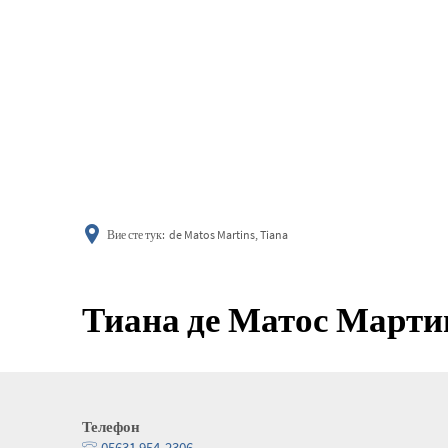
информиране
Вие сте тук:
de Matos Martins, Tiana
Тиана де Матос Марти
Телефон
05631 954-2306