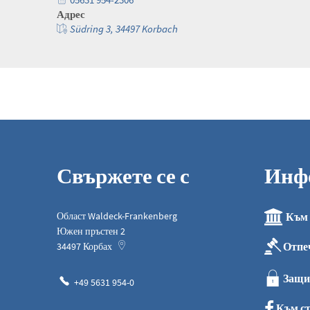
Адрес
Südring 3, 34497 Korbach
Свържете се с
Инф
Област Waldeck-Frankenberg
Към 
Южен пръстен 2
Отпе
34497
Корбах
Защи
+49 5631 954-0
Към ст