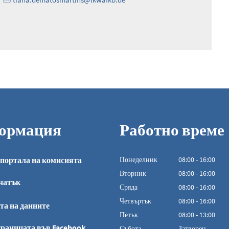
ормация
Работно време
портала на комисията
Понеделник
08
:
00
-
16:00
От 08:00 до 16:0
Вторник
08
:
00
-
16:00
чатък
От 08:00 до 16:0
Сряда
08
:
00
-
16:00
От 08:00 до 16:0
Четвъртък
08
:
00
-
16:00
та на данните
От 08:00 до 16:0
Петък
08
:
00
-
13:00
От 08:00 до 13:00
раницата във Facebook
Събота
Затворен