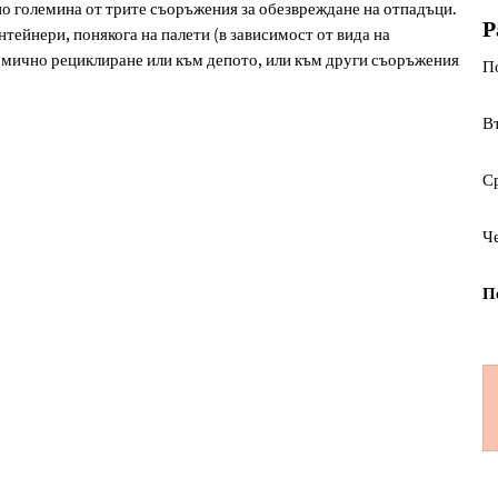
по големина от трите съоръжения за обезвреждане на отпадъци.
Р
нтейнери, понякога на палети (в зависимост от вида на
рмично рециклиране или към депото, или към други съоръжения
П
В
С
Ч
П