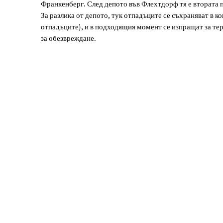
Франкенберг. След депото във Флехтдорф тя е втората 
претоварване
За разлика от депото, тук отпадъците се съхраняват в ко
отпадъците), и в подходящия момент се изпращат за те
на
за обезвреждане.
отпадъци
Geismar