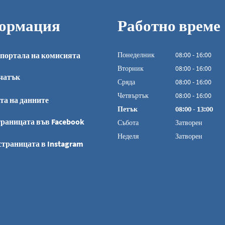
ормация
Работно време
портала на комисията
Понеделник
08
:
00
-
16:00
От 08:00 до 16:0
Вторник
08
:
00
-
16:00
чатък
От 08:00 до 16:0
Сряда
08
:
00
-
16:00
От 08:00 до 16:0
Четвъртък
08
:
00
-
16:00
та на данните
От 08:00 до 16:0
Петък
08
:
00
-
13:00
От 08:00 до 13:0
раницата във Facebook
Събота
Затворен
Неделя
Затворен
страницата в Instagram