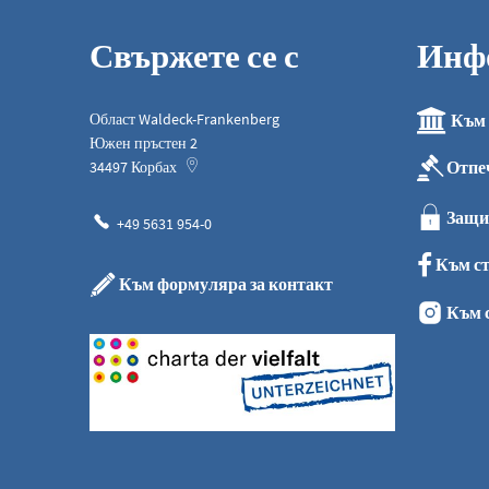
Свържете се с
Инф
Област Waldeck-Frankenberg
Към 
Южен пръстен 2
Отпе
34497
Корбах
Защи
+49 5631 954-0
Към ст
Към формуляра за контакт
Към 