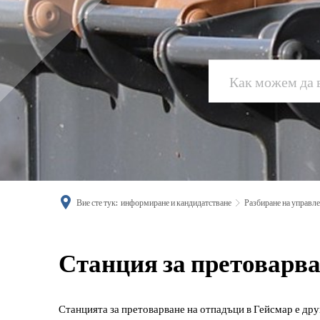
Вие сте тук:
информиране и кандидатстване
Разбиране на управл
Станция
Станция за претоварв
за
Станцията за претоварване на отпадъци в Гейсмар е дру