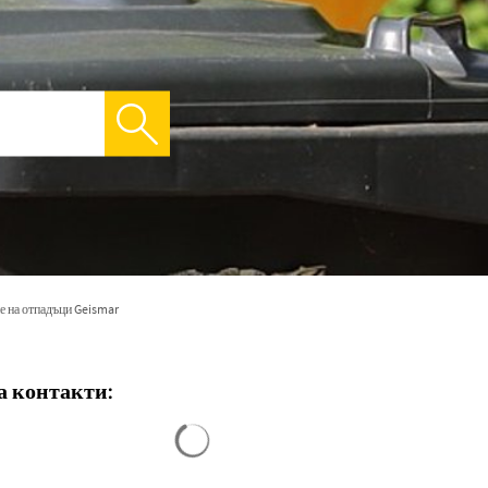
е на отпадъци Geismar
а контакти:
Резултатите от търсенето са заредени