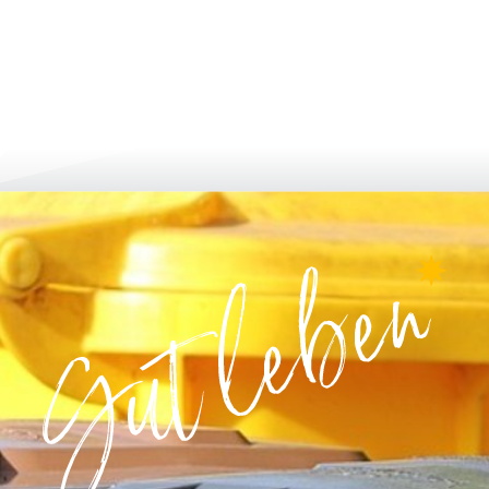
 и кандидатстване
израстване и развитие