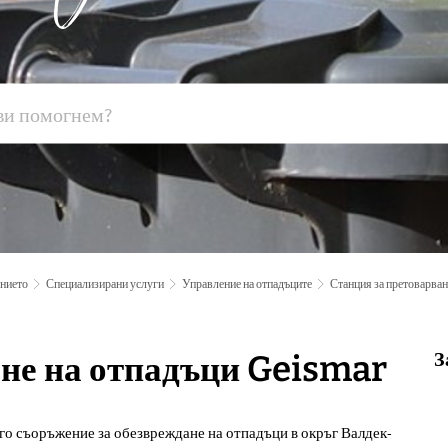
ението
Специализирани услуги
Управление на отпадъците
Станция за претоварван
З
ане на отпадъци Geismar
го съоръжение за обезвреждане на отпадъци в окръг Валдек-