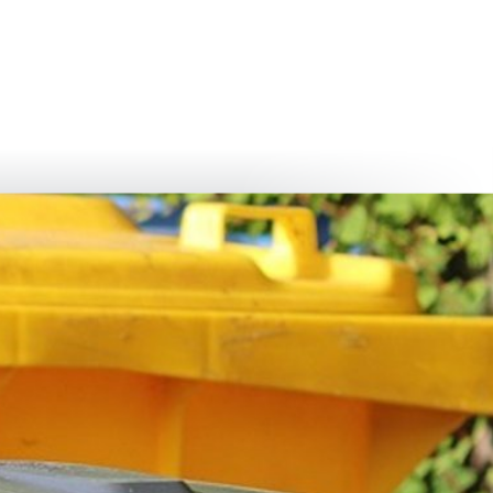
български
українська
türkçe
english
العربية
persisch
deutsch
живейте и се наслаждавайте