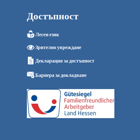
Достъпност
Лесен език
0
Зрително увреждане
0
0
Декларация за достъпност
0
0 ч.
Бариера за докладване