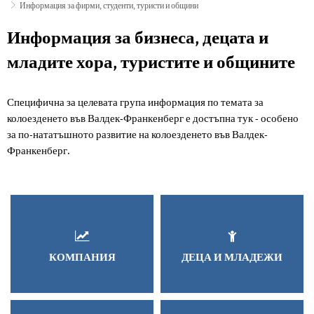
Информация за фирми, студенти, туристи и общини
Информация
Информация за бизнеса, децата и
за
младите хора, туристите и общините
фирми,
Специфична за целевата група информация по темата за
студенти,
колоезденето във Валдек-Франкенберг е достъпна тук - особено
туристи
за по-нататъшното развитие на колоезденето във Валдек-
Франкенберг.
и
общини
КОМПАНИЯ
ДЕЦА И МЛАДЕЖИ