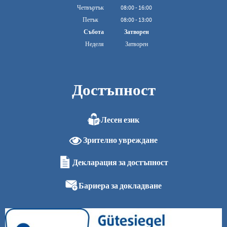
От 08:00 до 16:00
Четвъртък
08
:
00
-
16:00
От 08:00 до 16:00
Петък
08
:
00
-
13:00
От 08:00 до 13:00 ч.
Събота
Затворен
Неделя
Затворен
Достъпност
Лесен език
Зрително увреждане
Декларация за достъпност
Бариера за докладване