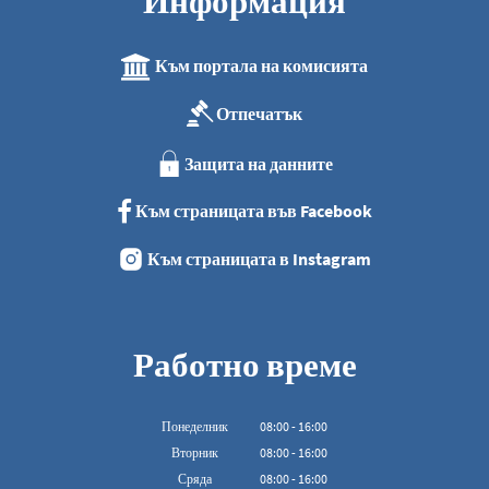
Информация
Към портала на комисията
Отпечатък
Защита на данните
Към страницата във Facebook
Към страницата в Instagram
Работно време
Понеделник
08
:
00
-
16:00
От 08:00 до 16:00
Вторник
08
:
00
-
16:00
От 08:00 до 16:00
Сряда
08
:
00
-
16:00