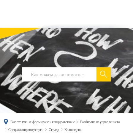
українська
türkçe
english
العربية
persisch
deutsch
Вие сте тук:
информиране и кандидатстване
Разбиране на управлението
Специализирани услуги
Сграда
Колоездене