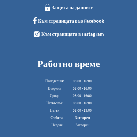
Защита на данните
Към страницата във Facebook
Към страницата в Instagram
Работно време
Понеделник
08
:
00
-
16:00
От 08:00 до 16:00
Вторник
08
:
00
-
16:00
От 08:00 до 16:00
Сряда
08
:
00
-
16:00
От 08:00 до 16:00
Четвъртък
08
:
00
-
16:00
От 08:00 до 16:00
Петък
08
:
00
-
13:00
От 08:00 до 13:00 ч.
Събота
Затворен
Неделя
Затворен