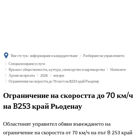
українська
türkçe
english
العربية
persisch
deutsch
Вие сте тук:
информиране и кандидатстване
Разбиране на управлението
Специализирани услуги
Връзки с обществеността, култура, спонсорство и партньорства
Натиснете
Архив на пресата
2026
януари
Ограничение на скоростта до 70 км/ч на B253 край Рьоденау
Ограничение на скоростта до 70 км/ч
на B253 край Рьоденау
Областният управител обяви въвеждането на
ограничение на скоростта от 70 км/ч на път B 253 край