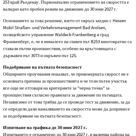
253 край Рьоденау. Първоначално ограничението на скоростта е
валидно като пробен режим на движение до 30 юни 2027 г.
Основанието за това решение, взето от окръга заедно с Hessen
Mobil Straßen- und Verkehrsmanagement Bad Arolsen,
полицейското управление Waldeck-Frankenberg и град
Франкенберг, е, че в миналото на главен път B253 многократно са
ставали пътни произшествия, особено на кръстовищата с
държавен път 3073 и окръжен път 125.
Подобряване на пътната безопасност
Обширните проучвания показват, че прекомерната скорост не е
основната причина за произшествията и че този пътен участък
все още не отговаря на критериите за "черна точка" за
произшествия съгласно правилата за движение по пътищата.
Независимо от това трябва да се проведе тест за движение, за да
се определи дали намаляването на скоростта може да допринесе
за подобряване на пътната безопасност.
Изпитване на трафика до 30 юни 2027 г.
Изпитването е ограничено до 30 юни 2027 г. и включва района на