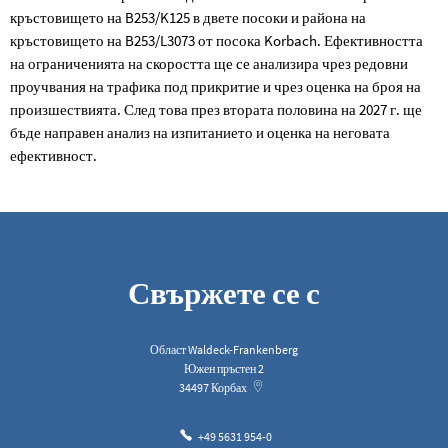
кръстовището на B253/K125 в двете посоки и района на
кръстовището на B253/L3073 от посока Korbach. Ефективността
на ограниченията на скоростта ще се анализира чрез редовни
проучвания на трафика под прикритие и чрез оценка на броя на
произшествията. След това през втората половина на 2027 г. ще
бъде направен анализ на изпитанието и оценка на неговата
ефективност.
Свържете се с
Област Waldeck-Frankenberg
Южен пръстен 2
34497
Корбах
+49 5631 954-0