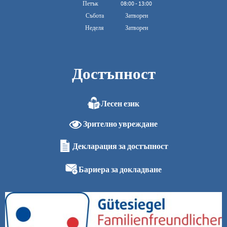
От 08:00 до 16:00
Петък
08
:
00
-
13:00
От 08:00 до 13:00 ч.
Събота
Затворен
Неделя
Затворен
Достъпност
Лесен език
Зрително увреждане
Декларация за достъпност
Бариера за докладване