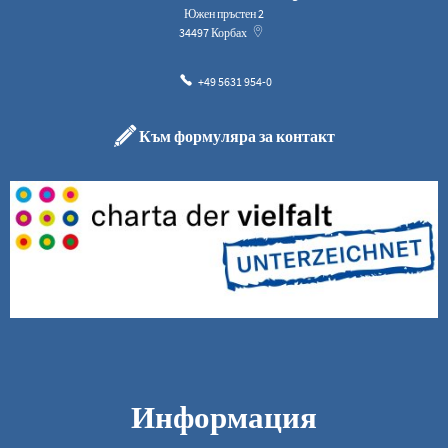
Южен пръстен 2
34497
Корбах
+49 5631 954-0
Към формуляра за контакт
Информация