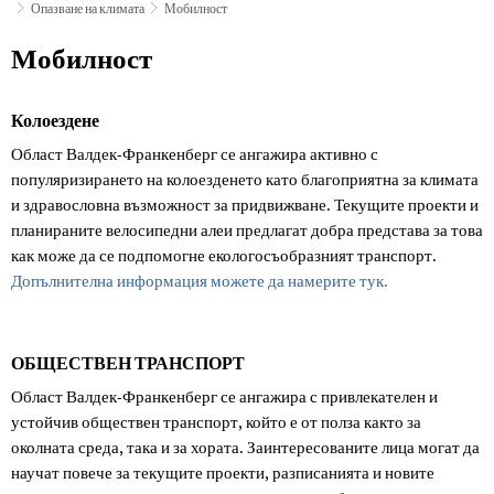
Опазване на климата
Мобилност
Мобилност
Мобилност
Колоездене
Област Валдек-Франкенберг се ангажира активно с
популяризирането на колоезденето като благоприятна за климата
и здравословна възможност за придвижване. Текущите проекти и
планираните велосипедни алеи предлагат добра представа за това
как може да се подпомогне екологосъобразният транспорт.
Допълнителна информация можете да намерите тук.
ОБЩЕСТВЕН ТРАНСПОРТ
Област Валдек-Франкенберг се ангажира с привлекателен и
устойчив обществен транспорт, който е от полза както за
околната среда, така и за хората. Заинтересованите лица могат да
научат повече за текущите проекти, разписанията и новите