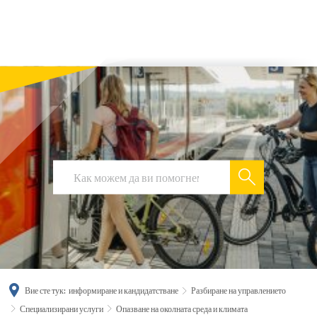
українська
türkçe
english
العربية
persisch
deutsch
Вие сте тук:
информиране и кандидатстване
Разбиране на управлението
Специализирани услуги
Опазване на околната среда и климата