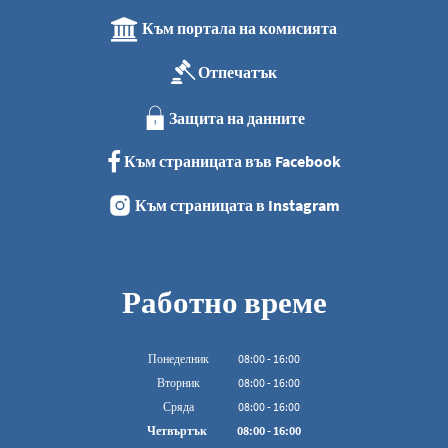
Към портала на комисията
Отпечатък
Защита на данните
Към страницата във Facebook
Към страницата в Instagram
Работно време
Понеделник
08
:
00
-
16:00
От 08:00 до 16:00
Вторник
08
:
00
-
16:00
От 08:00 до 16:00
Сряда
08
:
00
-
16:00
От 08:00 до 16:00
Четвъртък
08
:
00
-
16:00