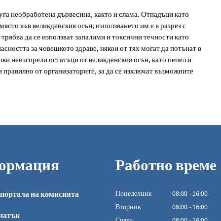
руга необработена дървесина, както и слама. Отпадъци като
ясто във великденския огън; използването им е в разрез с
 трябва да се използват запалими и токсични течности като
пасността за човешкото здраве, някои от тях могат да потънат в
чки неизгорели остатъци от великденския огън, като пепел и
и правилно от организаторите, за да се изключат възможните
ормация
Работно време
портала на комисията
Понеделник
08
:
00
-
16:00
От 08:00 до 16:0
Вторник
08
:
00
-
16:00
чатък
От 08:00 до 16:0
Сряда
08
:
00
-
16:00