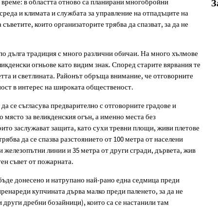
 време: в областта отново са планирани многобройни
З
 среда и климата и службата за управление на отпадъците на
ъветите, които организаторите трябва да спазват, за да не
по дълга традиция с много различни обичаи. На много хълмове
икденски огньове като видим знак. Според старите вярвания те
етта и светлината. Районът обръща внимание, че отговорните
сност в интерес на широката общественост.
да се съгласува предварително с отговорните градове и
о място за великденския огън, а именно места без
които заслужават защита, като сухи тревни площи, живи плетове
трябва да се спазва разстоянието от 100 метра от населени
и железопътни линии и 35 метра от други сгради, дървета, жив
ен съвет от пожарната.
 бъде донесено и натрупано най-рано една седмица преди
пренареди купчината дърва малко преди паленето, за да не
и други дребни бозайници), които са се настанили там