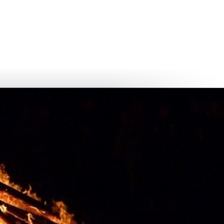
български
українська
türkçe
english
العربية
persisch
deutsch
живейте и се наслаждавайте