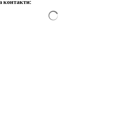
а контакти:
Резултатите от търсенето са заредени