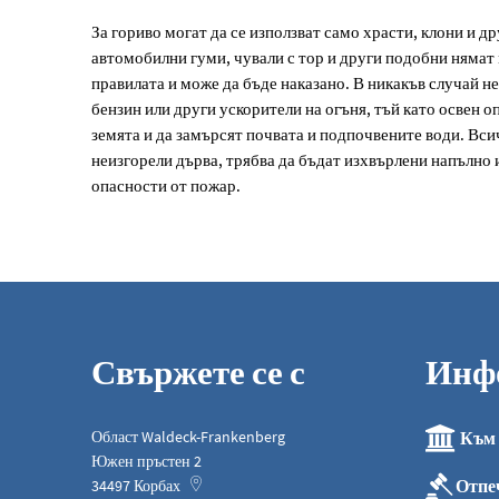
За гориво могат да се използват само храсти, клони и д
автомобилни гуми, чували с тор и други подобни нямат м
правилата и може да бъде наказано. В никакъв случай не
бензин или други ускорители на огъня, тъй като освен о
земята и да замърсят почвата и подпочвените води. Вси
неизгорели дърва, трябва да бъдат изхвърлени напълно 
опасности от пожар.
Свържете се с
Инф
Област Waldeck-Frankenberg
Към 
Южен пръстен 2
Отпе
34497
Корбах