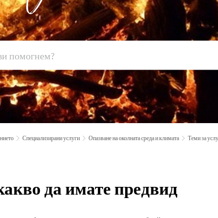
ението
Специализирани услуги
Опазване на околната среда и климата
Теми за услу
какво да имате предвид