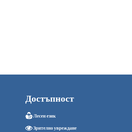
Достъпност
Лесен език
0
Зрително увреждане
0