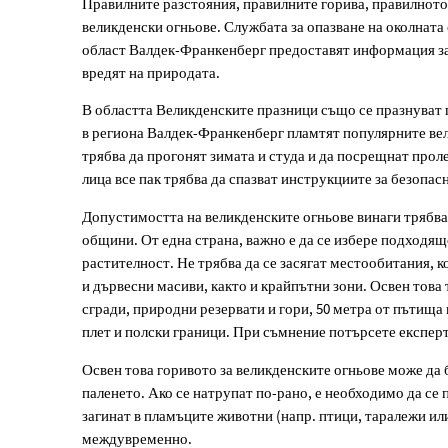
Правилните разстояния, правилните горива, правилното
великденски огньове. Службата за опазване на околната
какво
област Валдек-Франкенберг предоставят информация за с
вредят на природата.
да
В областта Великденските празници също се празнуват 
имате
в региона Валдек-Франкенберг пламтят популярните вел
трябва да прогонят зимата и студа и да посрещнат прол
предвид
лица все пак трябва да спазват инструкциите за безопа
Допустимостта на великденските огньове винаги трябва 
общини. От една страна, важно е да се избере подходящ
растителност. Не трябва да се засягат местообитания, 
и дървесни масиви, както и крайпътни зони. Освен това 
сгради, природни резервати и гори, 50 метра от пътища 
плет и полски граници. При съмнение потърсете експерт
Освен това горивото за великденските огньове може да
паленето. Ако се натрупат по-рано, е необходимо да се 
загинат в пламъците животни (напр. птици, таралежи ил
междувременно.