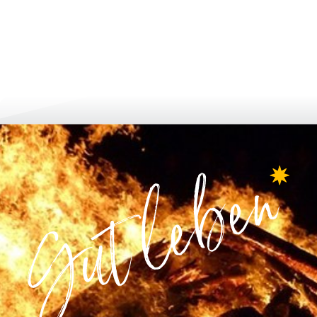
 и кандидатстване
израстване и развитие