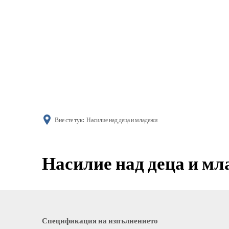
информиране
Вие сте тук:
Насилие над деца и младежи
Насилие над деца и м
Спецификация на изпълнението