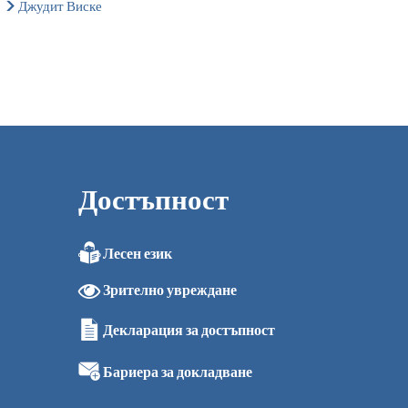
Джудит Виске
Достъпност
Лесен език
0
Зрително увреждане
0
0
Декларация за достъпност
0
 ч.
Бариера за докладване