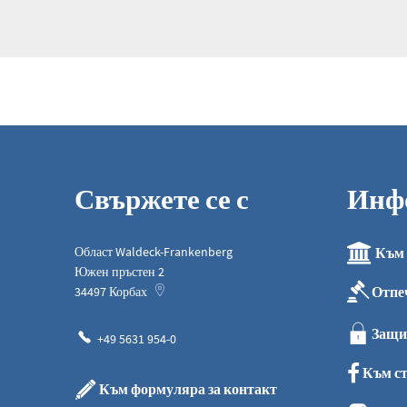
Свържете се с
Инф
Област Waldeck-Frankenberg
Към 
Южен пръстен 2
Отпе
34497
Корбах
Защи
+49 5631 954-0
Към ст
Към формуляра за контакт