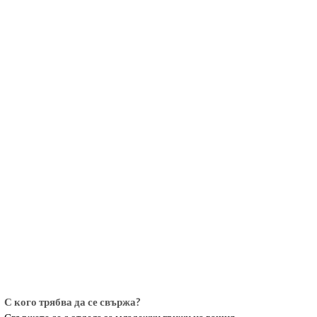
български
українська
türkçe
english
العربية
persisch
deutsch
живейте и се наслаждавайте
С кого трябва да се свържа?