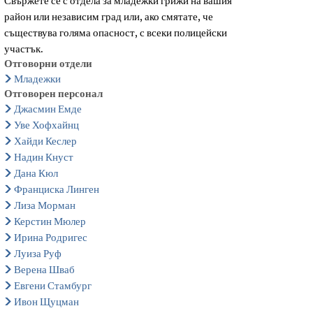
Свържете се с отдела за младежки грижи на вашия
район или независим град или, ако смятате, че
съществува голяма опасност, с всеки полицейски
участък.
Отговорни отдели
Младежки
Отговорен персонал
Джасмин Емде
Уве Хофхайнц
Хайди Кеслер
Надин Кнуст
Дана Кюл
Франциска Линген
Лиза Морман
Керстин Мюлер
Ирина Родригес
Луиза Руф
Верена Шваб
Евгени Стамбург
Ивон Щуцман