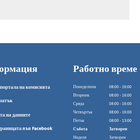
ормация
Работно време
портала на комисията
Понеделник
08
:
00
-
16:00
От 08:00 до 16:0
Вторник
08
:
00
-
16:00
чатък
От 08:00 до 16:0
Сряда
08
:
00
-
16:00
От 08:00 до 16:0
Четвъртък
08
:
00
-
16:00
та на данните
От 08:00 до 16:0
Петък
08
:
00
-
13:00
От 08:00 до 13:00
раницата във Facebook
Събота
Затворен
Неделя
Затворен