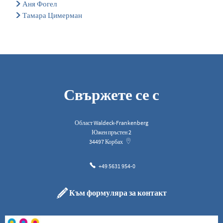
Аня Фогел
Тамара Цимерман
Свържете се с
Област Waldeck-Frankenberg
Южен пръстен 2
34497
Корбах
+49 5631 954-0
Към формуляра за контакт