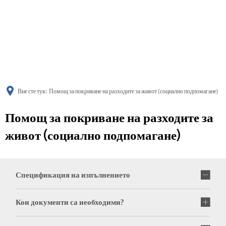
українська
türkçe
english
العربية
persisch
deutsch
Вие сте тук:
Помощ за покриване на разходите за живот (социално подпомагане)
Помощ за покриване на разходите за
живот (социално подпомагане)
Спецификация на изпълнението
Кои документи са необходими?