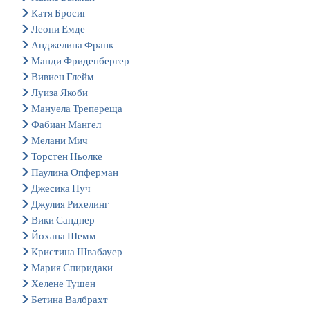
Катя Бросиг
Леони Емде
Анджелина Франк
Манди Фриденбергер
Вивиен Глейм
Луиза Якоби
Мануела Трепереща
Фабиан Мангел
Мелани Мич
Торстен Ньолке
Паулина Опферман
Джесика Пуч
Джулия Рихелинг
Вики Санднер
Йохана Шемм
Кристина Швабауер
Мария Спиридаки
Хелене Тушен
Бетина Валбрахт